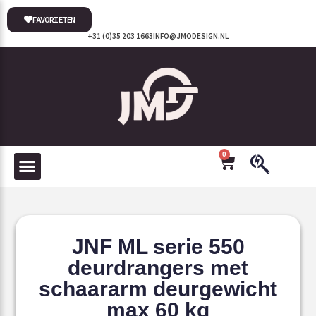
FAVORIETEN
+31 (0)35 203 1663
INFO@JMODESIGN.NL
0
JNF ML serie 550
deurdrangers met
schaararm deurgewicht
max 60 kg