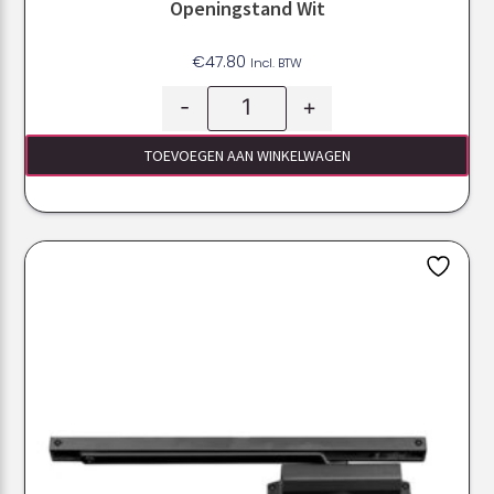
Openingstand Wit
€
47.80
Incl. BTW
-
+
TOEVOEGEN AAN WINKELWAGEN