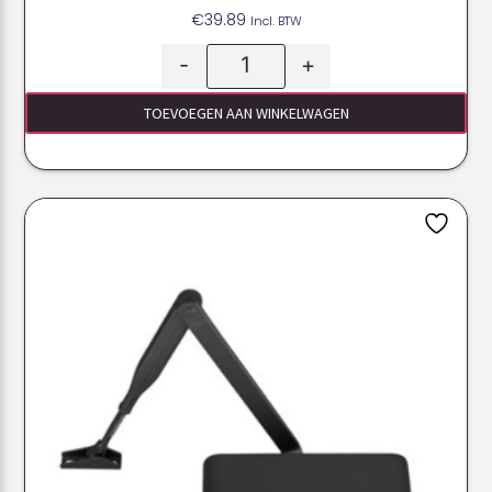
€
39.89
Incl. BTW
-
+
TOEVOEGEN AAN WINKELWAGEN