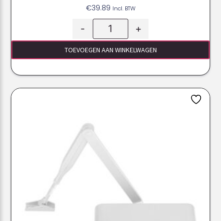
€
39.89
Incl. BTW
-
+
TOEVOEGEN AAN WINKELWAGEN