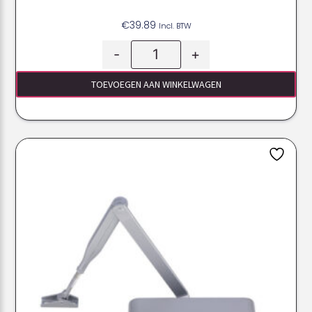
€
39.89
Incl. BTW
-
+
TOEVOEGEN AAN WINKELWAGEN