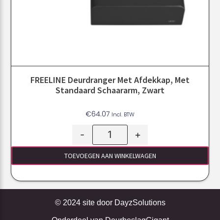
FREELINE Deurdranger Met Afdekkap, Met
Standaard Schaararm, Zwart
€
64.07
Incl. BTW
-
+
TOEVOEGEN AAN WINKELWAGEN
© 2024 site door
DayzSolutions