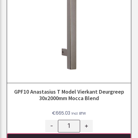
GPF10 Anastasius T Model Vierkant Deurgreep
30x2000mm Mocca Blend
€
665.03
Incl. BTW
-
+