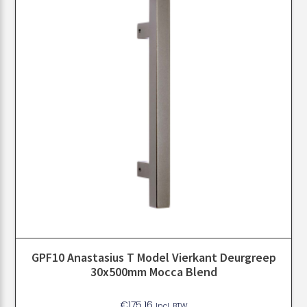
GPF10 Anastasius T Model Vierkant Deurgreep
30x500mm Mocca Blend
€
175.16
Incl. BTW