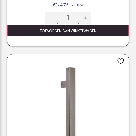
€
124.78
Incl. BTW
-
+
TOEVOEGEN AAN WINKELWAGEN