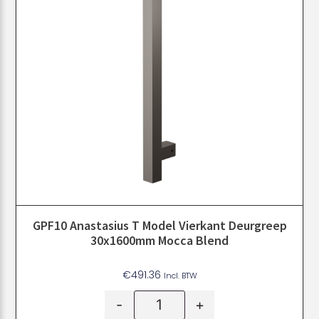
GPF10 Anastasius T Model Vierkant Deurgreep
30x1600mm Mocca Blend
€
491.36
Incl. BTW
-
+