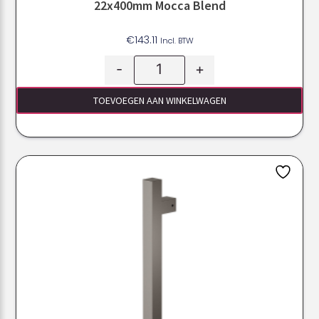
22x400mm Mocca Blend
€
143.11
Incl. BTW
-
+
TOEVOEGEN AAN WINKELWAGEN