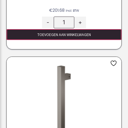
€
201.68
Incl. BTW
-
+
TOEVOEGEN AAN WINKELWAGEN