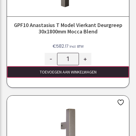
GPF10 Anastasius T Model Vierkant Deurgreep
30x1800mm Mocca Blend
€
582.17
Incl. BTW
-
+
TOEVOEGEN AAN WINKELWAGEN