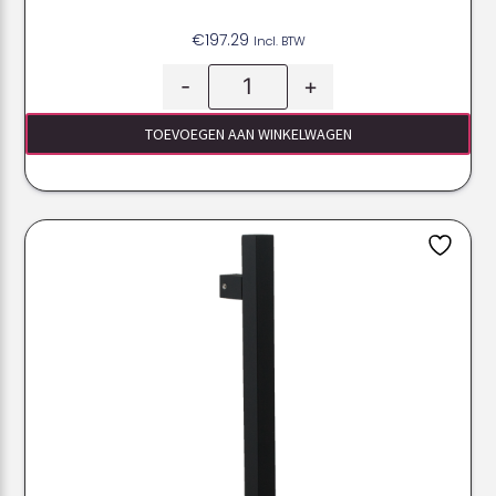
€
197.29
Incl. BTW
-
+
TOEVOEGEN AAN WINKELWAGEN