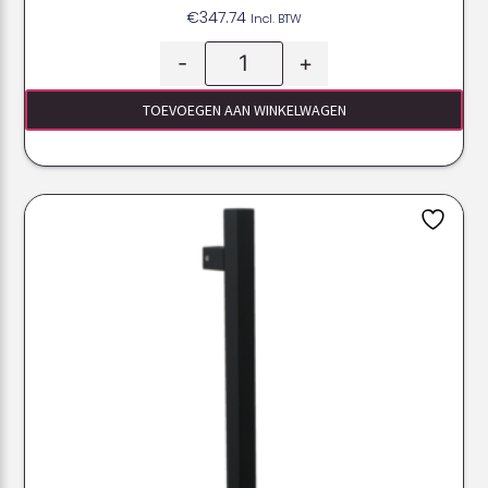
€
347.74
Incl. BTW
-
+
TOEVOEGEN AAN WINKELWAGEN