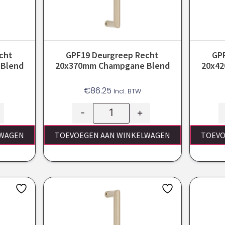
cht
GPF19 Deurgreep Recht
GP
Blend
20x370mm Champgane Blend
20x4
€
86.25
Incl. BTW
-
+
LWAGEN
TOEVOEGEN AAN WINKELWAGEN
TOEVO