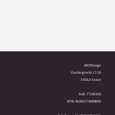
JMODesign
Oostergracht 17-10
3763LX Soest
KvK: 77245350
BTW: NL003174000B88