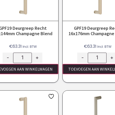
GPF19 Deurgreep Recht
GPF19 Deurgreep Re
x144mm Champagne Blend
16x176mm Champagne 
€
63.31
€
63.31
Incl. BTW
Incl. BTW
-
+
-
+
EVOEGEN AAN WINKELWAGEN
TOEVOEGEN AAN WINKE