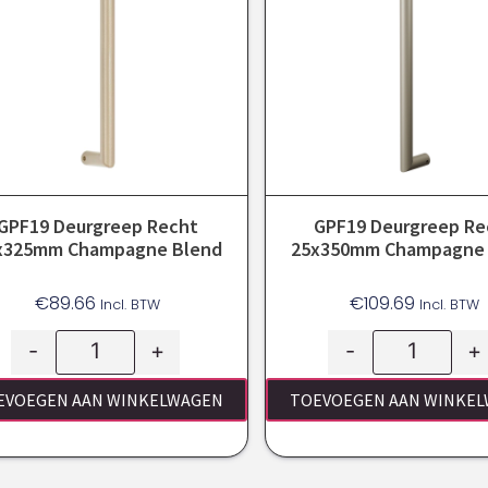
GPF19 Deurgreep Recht
GPF19 Deurgreep Re
x325mm Champagne Blend
25x350mm Champagne 
€
89.66
€
109.69
Incl. BTW
Incl. BTW
-
+
-
+
EVOEGEN AAN WINKELWAGEN
TOEVOEGEN AAN WINKE