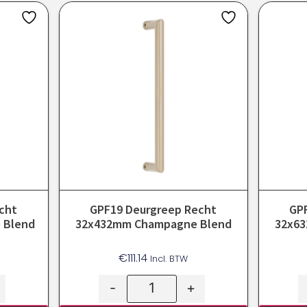
cht
GPF19 Deurgreep Recht
GP
 Blend
32x432mm Champagne Blend
32x6
€
111.14
Incl. BTW
-
+