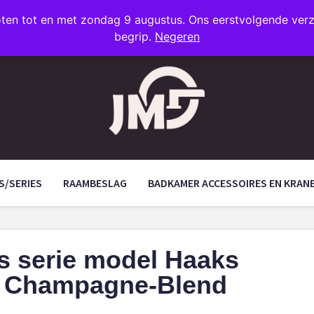
oten tot en met zondag 9 augustus. Ons eerstvolgende ve
begrip.
Negeren
S/SERIES
RAAMBESLAG
BADKAMER ACCESSOIRES EN KRAN
s serie model Haaks
n Champagne-Blend