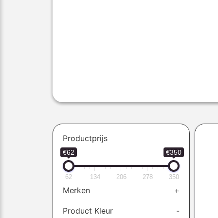
Productprijs
€62
€350
62
134
206
278
350
Merken
+
Product Kleur
-