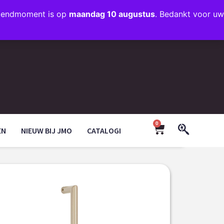
rzendmoment is op
maandag 10 augustus
. Bedankt voor uw
+31 (0)35 203 1663
INFO@JMODESIGN.NL
0
EN
NIEUW BIJ JMO
CATALOGI