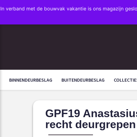
In verband met de bouwvak vakantie is ons magazijn gesl
FAVORIETEN
BINNENDEURBESLAG
BUITENDEURBESLAG
COLLECTIE
GPF19 Anastasiu
recht deurgrepe