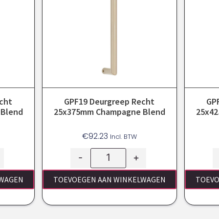
cht
GPF19 Deurgreep Recht
GP
Blend
25x375mm Champagne Blend
25x4
€
92.23
Incl. BTW
-
+
LWAGEN
TOEVOEGEN AAN WINKELWAGEN
TOEVO