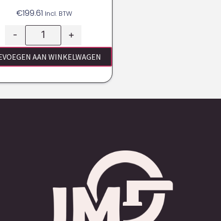
€
199.61
Incl. BTW
-
+
EVOEGEN AAN WINKELWAGEN