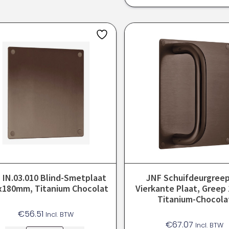
 IN.03.010 Blind-Smetplaat
JNF Schuifdeurgree
x180mm, Titanium Chocolat
Vierkante Plaat, Greep
Titanium-Chocola
€
56.51
Incl. BTW
€
67.07
Incl. BTW