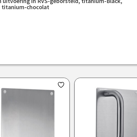
 uitvoering in RVS-geborsteld, titanium-Black,
 titanium-chocolat