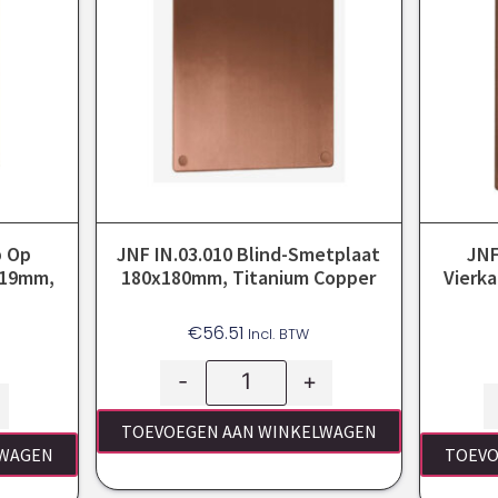
p Op
JNF IN.03.010 Blind-Smetplaat
JNF
 19mm,
180x180mm, Titanium Copper
Vierk
€
56.51
Incl. BTW
-
+
TOEVOEGEN AAN WINKELWAGEN
LWAGEN
TOEVO