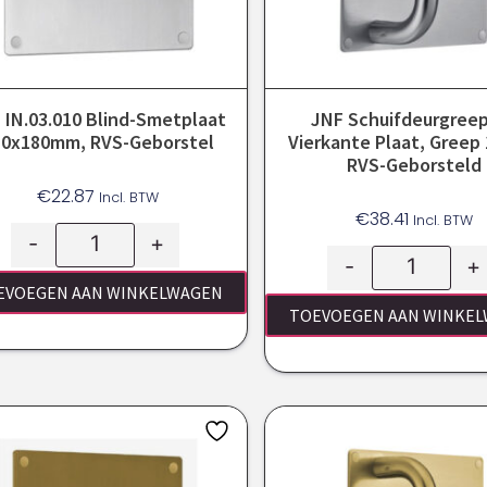
 IN.03.010 Blind-Smetplaat
JNF Schuifdeurgree
80x180mm, RVS-Geborstel
Vierkante Plaat, Greep
RVS-Geborsteld
€
22.87
Incl. BTW
€
38.41
Incl. BTW
-
+
-
+
EVOEGEN AAN WINKELWAGEN
TOEVOEGEN AAN WINKE