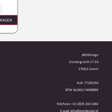
LWAGEN
JMODesign
Oostergracht 17-10
3763LX Soest
KvK: 77245350
BTW: NL003174000B88
Telefoon: +31 (0)35 203 1663
E-mail:
info@jmodesign.nl