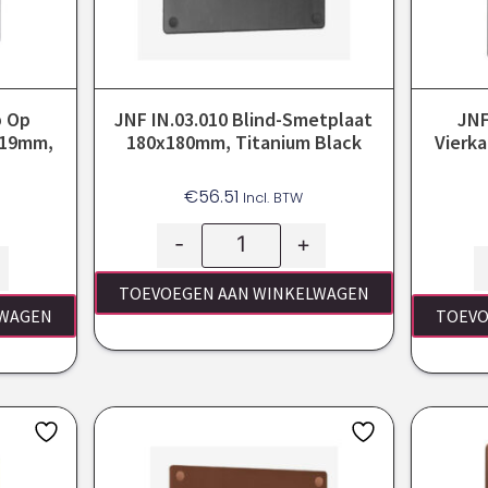
p Op
JNF IN.03.010 Blind-Smetplaat
JNF
 19mm,
180x180mm, Titanium Black
Vierk
€
56.51
Incl. BTW
-
+
TOEVOEGEN AAN WINKELWAGEN
LWAGEN
TOEVO