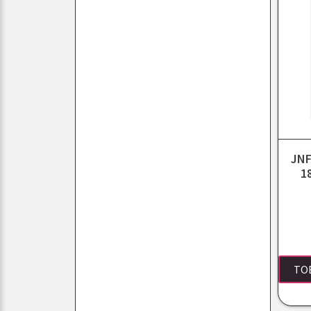
JNF
1
TO