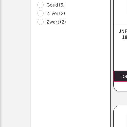
Goud
(6)
Zilver
(2)
Zwart
(2)
JNF
1
TO