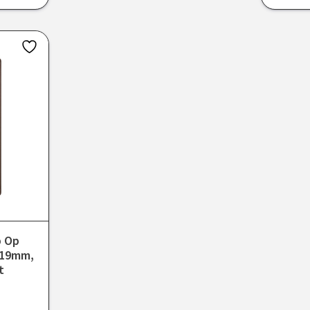
p Op
 19mm,
t