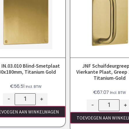
 IN.03.010 Blind-Smetplaat
JNF Schuifdeurgree
80x180mm, Titanium Gold
Vierkante Plaat, Greep
Titanium-Gold
€
56.51
Incl. BTW
€
67.07
Incl. BTW
-
+
-
+
EVOEGEN AAN WINKELWAGEN
TOEVOEGEN AAN WINKE