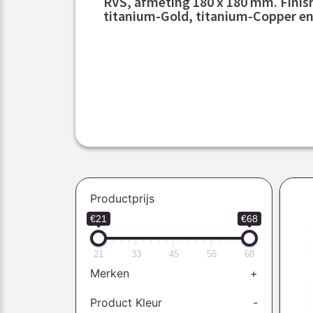
RVS, afmeting 180 x 180 mm. Finish
titanium-Gold, titanium-Copper en
Productprijs
€21
€68
21
33
45
56
68
Merken
+
Product Kleur
-