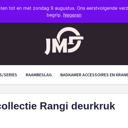
oten tot en met zondag 9 augustus. Ons eerstvolgende ve
begrip.
Negeren
S/SERIES
RAAMBESLAG
BADKAMER ACCESSOIRES EN KRAN
ollectie Rangi deurkruk