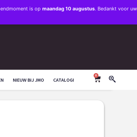
rzendmoment is op
maandag 10 augustus
. Bedankt voor uw
+31 (0)35 203 1663
INFO@JMODESIGN.NL
0
EN
NIEUW BIJ JMO
CATALOGI