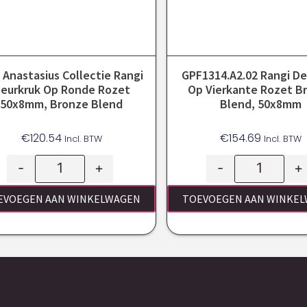
 Anastasius Collectie Rangi
GPF1314.A2.02 Rangi De
eurkruk Op Ronde Rozet
Op Vierkante Rozet B
50x8mm, Bronze Blend
Blend, 50x8mm
€
120.54
€
154.69
Incl. BTW
Incl. BTW
-
+
-
+
EVOEGEN AAN WINKELWAGEN
TOEVOEGEN AAN WINKE