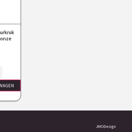
urkruk
ronze
LWAGEN
JMODesign