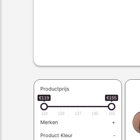
Productprijs
€119
€155
119
128
137
146
155
Merken
+
Product Kleur
-