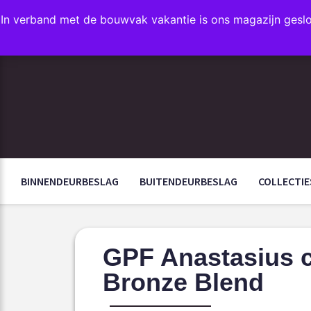
In verband met de bouwvak vakantie is ons magazijn gesl
FAVORIETEN
BINNENDEURBESLAG
BUITENDEURBESLAG
COLLECTIE
GPF Anastasius c
Bronze Blend