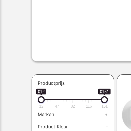
Productprijs
€12
€151
12
47
82
116
151
Merken
+
Product Kleur
-