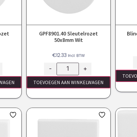
ozet
GPF8901.40 Sleutelrozet
Bli
50x8mm Wit
€
12.33
Incl. BTW
-
+
TOEVO
LWAGEN
TOEVOEGEN AAN WINKELWAGEN