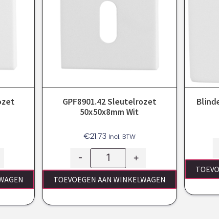
ozet
GPF8901.42 Sleutelrozet
Blind
50x50x8mm Wit
€
21.73
Incl. BTW
-
+
TOEVO
LWAGEN
TOEVOEGEN AAN WINKELWAGEN