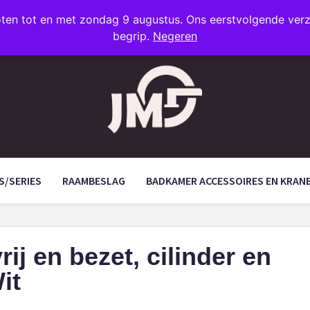
oten tot en met zondag 9 augustus. Ons eerstvolgende ve
begrip.
Negeren
S/SERIES
RAAMBESLAG
BADKAMER ACCESSOIRES EN KRAN
ij en bezet, cilinder en
it