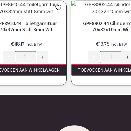
PF8910.44 Toiletgarnituur
GPF8902.44 Cilinderr
70x32mm Stift 8mm Wit
70x32x10mm Wit
€
118.17
€
13.78
Incl. BTW
Incl. BTW
-
+
-
+
EVOEGEN AAN WINKELWAGEN
TOEVOEGEN AAN WINKE