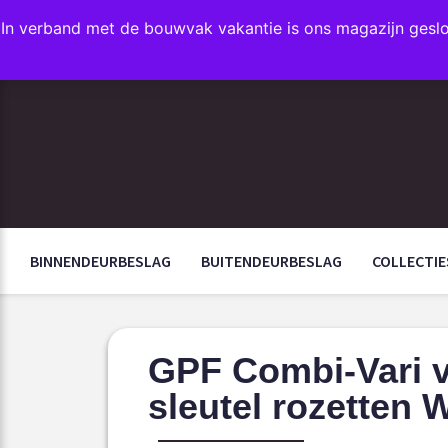
In verband met de bouwvak vakantie is ons magazijn gesl
FAVORIETEN
BINNENDEURBESLAG
BUITENDEURBESLAG
COLLECTIE
GPF Combi-Vari vr
sleutel rozetten W