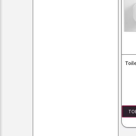
Toil
TO