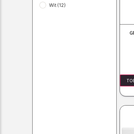
Wit
(12)
G
TO