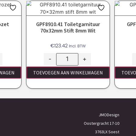
ozet
GPF8910.41 Toiletgarnituur
GPF
70x32mm Stift 8mm Wit
€
123.42
Incl. BTW
-
+
LWAGEN
TOEVOEGEN AAN WINKELWAGEN
TOEVO
JMODesign
Oostergracht 17-10
3763LX Soest