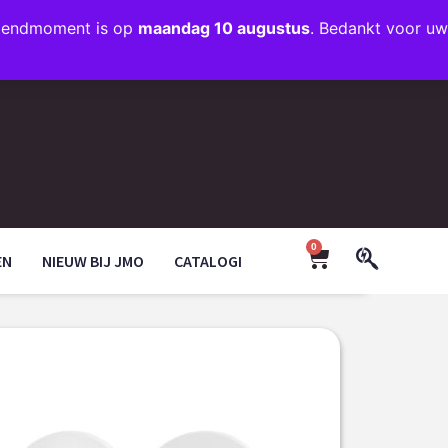
rzendmoment is op
maandag 10 augustus
. Bedankt voor uw
+31 (0)35 203 1663
INFO@JMODESIGN.NL
0
EN
NIEUW BIJ JMO
CATALOGI