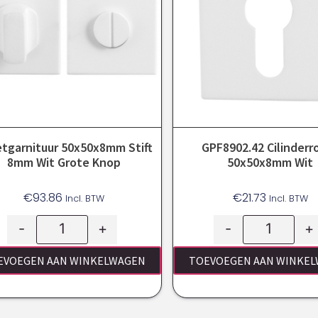
etgarnituur 50x50x8mm Stift
GPF8902.42 Cilinderr
8mm Wit Grote Knop
50x50x8mm Wit
€
93.86
€
21.73
Incl. BTW
Incl. BTW
-
+
-
+
EVOEGEN AAN WINKELWAGEN
TOEVOEGEN AAN WINKE