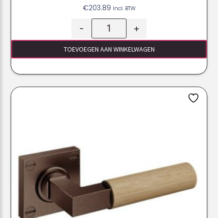
€
203.89
Incl. BTW
-
+
TOEVOEGEN AAN WINKELWAGEN