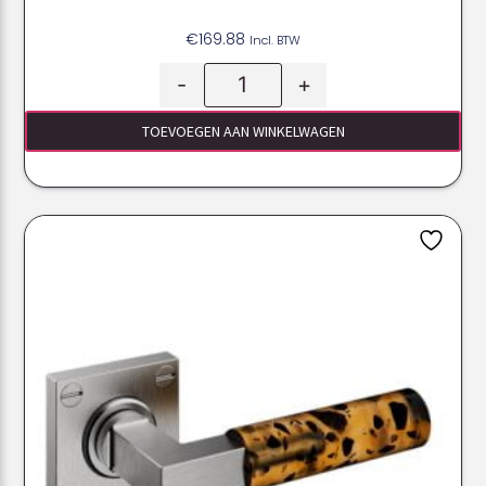
€
169.88
Incl. BTW
-
+
TOEVOEGEN AAN WINKELWAGEN