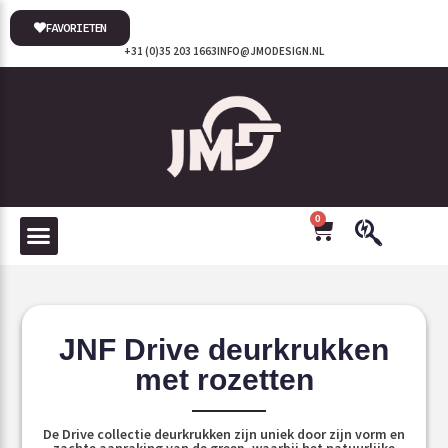
FAVORIETEN
+31 (0)35 203 1663
INFO@JMODESIGN.NL
0
JNF Drive deurkrukken
met rozetten
De Drive collectie deurkrukken zijn uniek door zijn vorm en
zachte aanraking van de greep, waarbij het natuurlijke