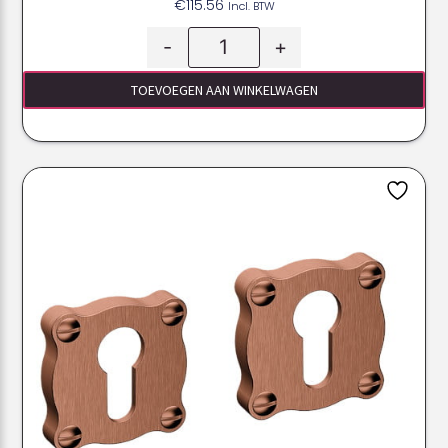
€
115.56
Incl. BTW
-
+
TOEVOEGEN AAN WINKELWAGEN