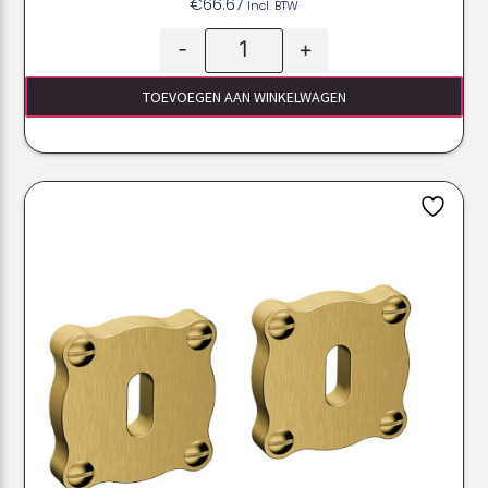
€
66.67
Incl. BTW
-
+
TOEVOEGEN AAN WINKELWAGEN