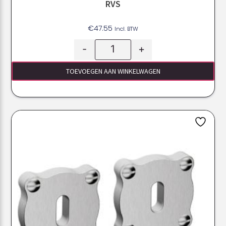
RVS
€
47.55
Incl. BTW
-
+
TOEVOEGEN AAN WINKELWAGEN