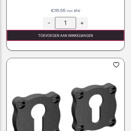
€
115.56
Incl. BTW
-
+
TOEVOEGEN AAN WINKELWAGEN