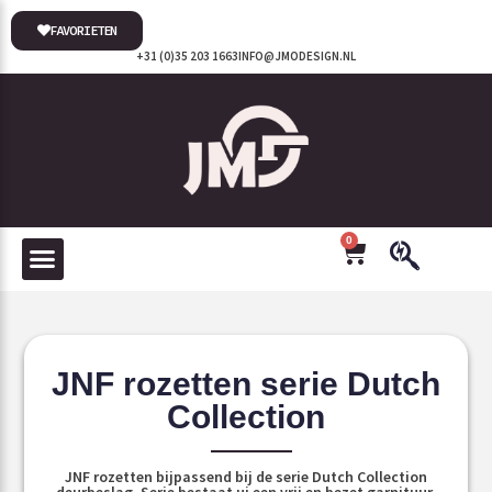
FAVORIETEN
+31 (0)35 203 1663
INFO@JMODESIGN.NL
0
JNF rozetten serie Dutch
Collection
JNF rozetten bijpassend bij de serie Dutch Collection
deurbeslag. Serie bestaat ui een vrij en bezet garnituur,