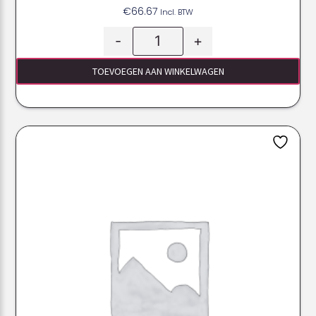
€
66.67
Incl. BTW
-
+
TOEVOEGEN AAN WINKELWAGEN