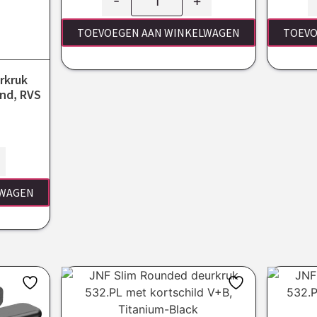
-
+
TOEVOEGEN AAN WINKELWAGEN
TOEVO
rkruk
ind, RVS
LWAGEN