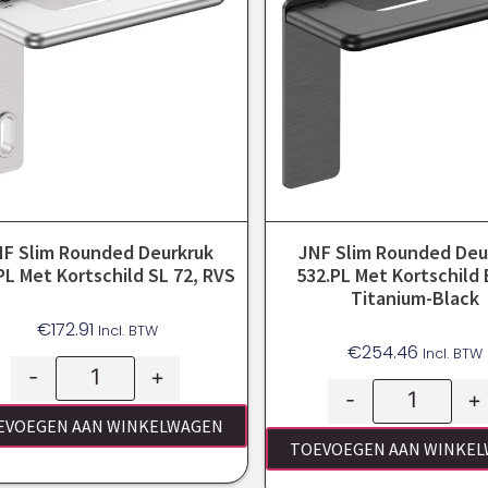
NF Slim Rounded Deurkruk
JNF Slim Rounded Deu
PL Met Kortschild SL 72, RVS
532.PL Met Kortschild 
Titanium-Black
€
172.91
Incl. BTW
€
254.46
Incl. BTW
-
+
-
+
EVOEGEN AAN WINKELWAGEN
TOEVOEGEN AAN WINKE