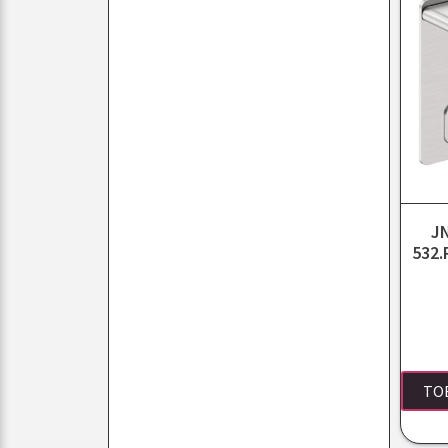
J
532.
TO