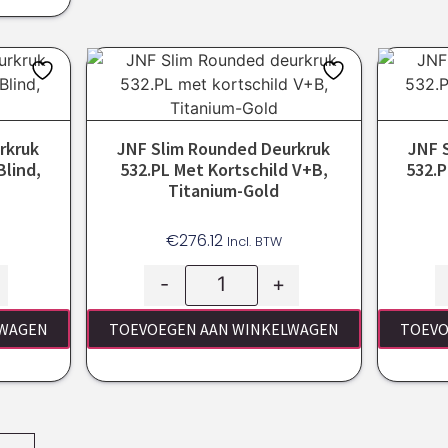
rkruk
JNF Slim Rounded Deurkruk
JNF 
Blind,
532.PL Met Kortschild V+B,
532.P
Titanium-Gold
€
276.12
Incl. BTW
-
+
LWAGEN
TOEVOEGEN AAN WINKELWAGEN
TOEVO