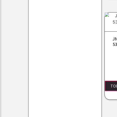
J
53
TO