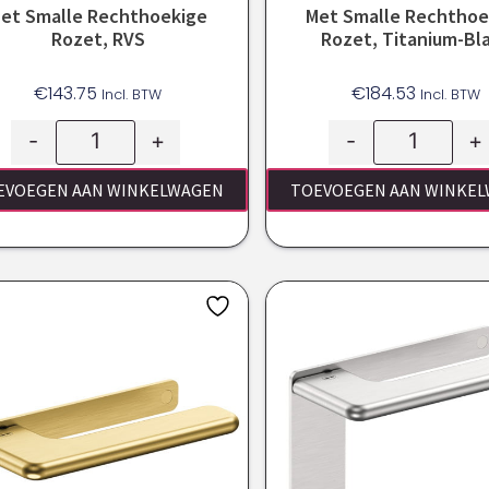
et Smalle Rechthoekige
Met Smalle Rechthoe
Rozet, RVS
Rozet, Titanium-Bl
€
143.75
€
184.53
Incl. BTW
Incl. BTW
-
+
-
+
EVOEGEN AAN WINKELWAGEN
TOEVOEGEN AAN WINKE