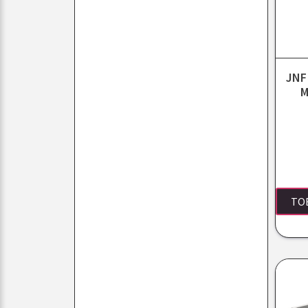
JNF
M
TO