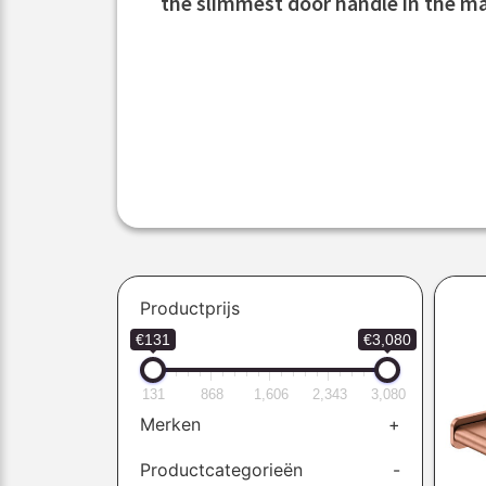
the slimmest door handle in the ma
Productprijs
€131
€3,080
131
868
1,606
2,343
3,080
Merken
+
Productcategorieën
-