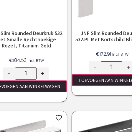
 Slim Rounded Deurkruk 532
JNF Slim Rounded Deu
et Smalle Rechthoekige
532.PL Met Kortschild Bl
Rozet, Titanium-Gold
€
172.91
Incl. BTW
€
184.53
Incl. BTW
-
+
-
+
TOEVOEGEN AAN WINKE
EVOEGEN AAN WINKELWAGEN