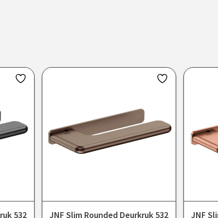
ruk 532
JNF Slim Rounded Deurkruk 532
JNF Sl