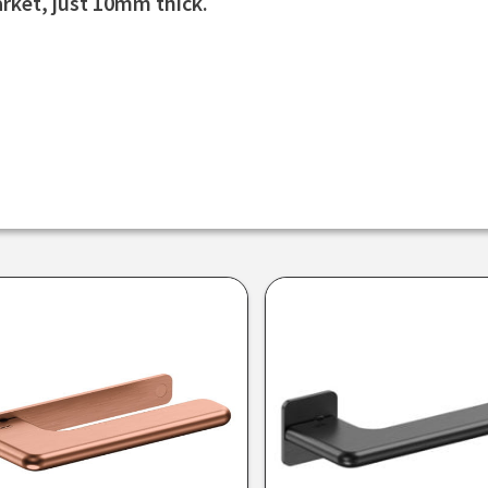
rket, just 10mm thick.