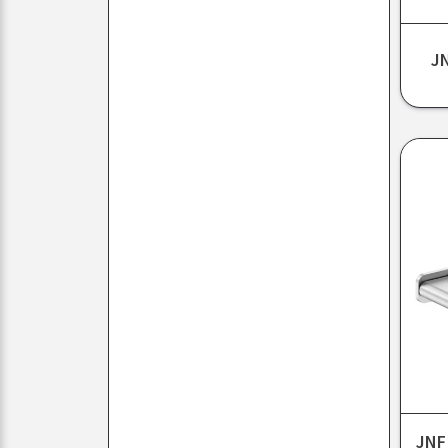
J
JNF