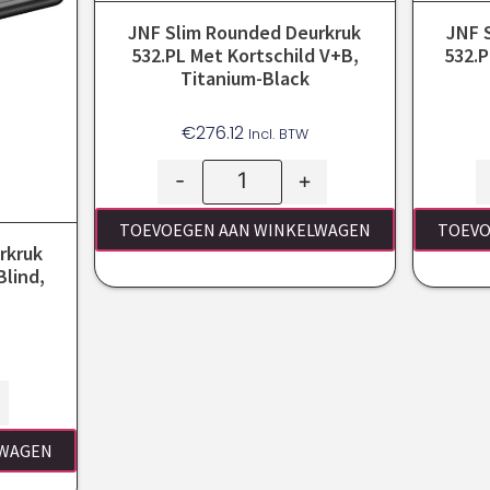
JNF Slim Rounded Deurkruk
JNF 
532.PL Met Kortschild V+B,
532.P
Titanium-Black
€
276.12
Incl. BTW
-
+
TOEVOEGEN AAN WINKELWAGEN
TOEVO
rkruk
Blind,
LWAGEN