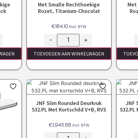
kige
Met Smalle Rechthoekige
Met
ack
Rozet, Titanium-Chocolat
Roz
€
184.10
Incl. BTW
-
+
LWAGEN
TOEVOEGEN AAN WINKELWAGEN
TOEVO
JNF Slim Rounded Deurkruk
JNF 
532.PL Met Kortschild V+B, RVS
532.PL 
€
1,945.68
Incl. BTW