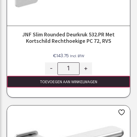
JNF Slim Rounded Deurkruk 532.PR Met
Kortschild Rechthoekige PC 72, RVS
€
143.75
Incl. BTW
-
+
TOEVOEGEN AAN WINKELWAGEN