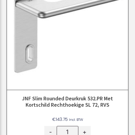
JNF Slim Rounded Deurkruk 532.PR Met
Kortschild Rechthoekige SL 72, RVS
€
143.75
Incl. BTW
-
+