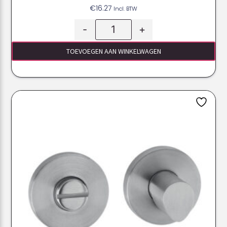
€
16.27
Incl. BTW
-
+
TOEVOEGEN AAN WINKELWAGEN