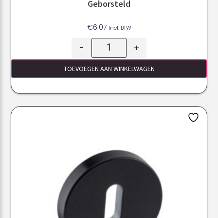
Geborsteld
€
6.07
Incl. BTW
-
+
TOEVOEGEN AAN WINKELWAGEN