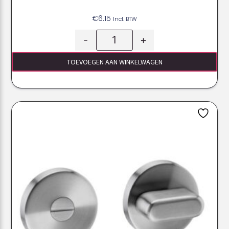
€
6.15
Incl. BTW
-
+
TOEVOEGEN AAN WINKELWAGEN