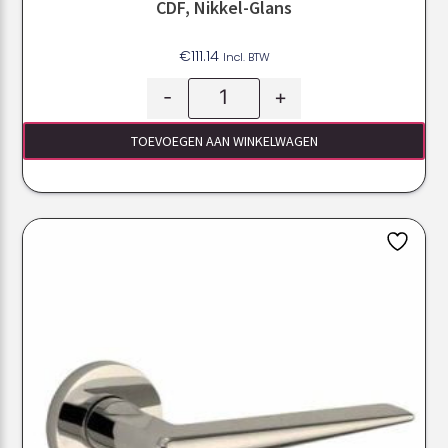
CDF, Nikkel-Glans
€
111.14
Incl. BTW
-
+
TOEVOEGEN AAN WINKELWAGEN