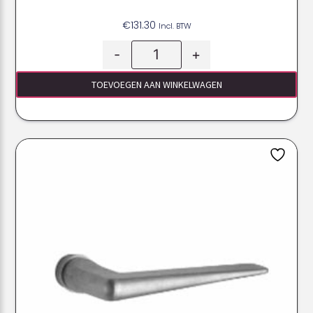
€
131.30
Incl. BTW
-
+
TOEVOEGEN AAN WINKELWAGEN