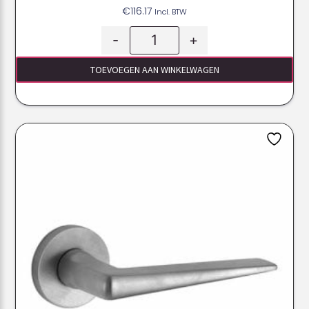
€
116.17
Incl. BTW
-
+
TOEVOEGEN AAN WINKELWAGEN