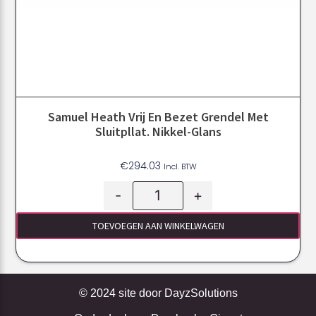
Samuel Heath Vrij En Bezet Grendel Met
Sluitpllat. Nikkel-Glans
€
294.03
Incl. BTW
-
+
TOEVOEGEN AAN WINKELWAGEN
© 2024 site door
DayzSolutions