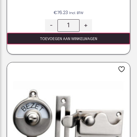
€
76.23
Incl. BTW
-
+
TOEVOEGEN AAN WINKELWAGEN