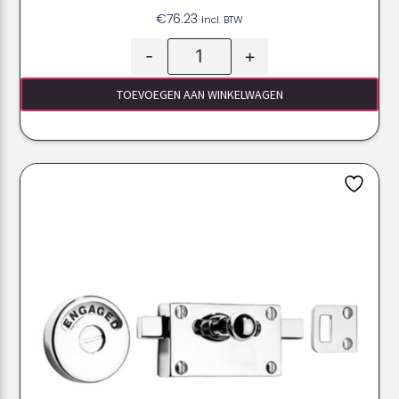
€
76.23
Incl. BTW
-
+
TOEVOEGEN AAN WINKELWAGEN