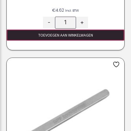
€
4.62
Incl. BTW
-
+
TOEVOEGEN AAN WINKELWAGEN