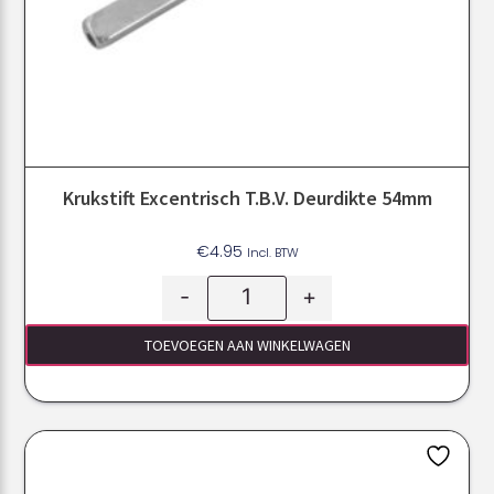
Krukstift Excentrisch T.b.v. Deurdikte 54mm
€
4.95
Incl. BTW
-
+
TOEVOEGEN AAN WINKELWAGEN