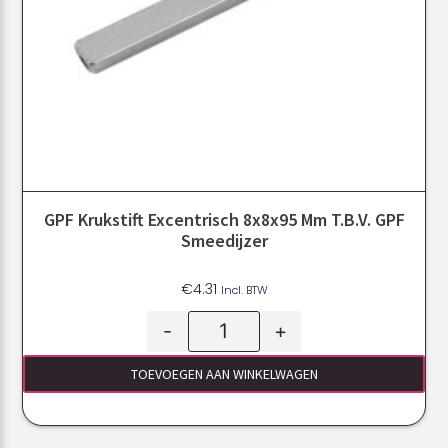
GPF Krukstift Excentrisch 8x8x95 Mm T.b.v. GPF
Smeedijzer
€
4.31
Incl. BTW
-
+
TOEVOEGEN AAN WINKELWAGEN