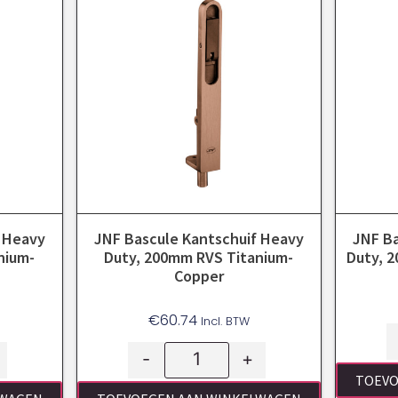
f Heavy
JNF Bascule Kantschuif Heavy
JNF Ba
nium-
Duty, 200mm RVS Titanium-
Duty, 
Copper
€
60.74
Incl. BTW
-
+
TOEVO