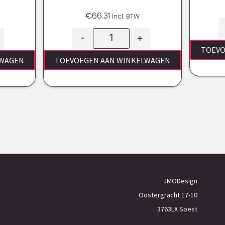
€
66.31
Incl. BTW
-
+
TOEVO
LWAGEN
TOEVOEGEN AAN WINKELWAGEN
JMODesign
Oostergracht 17-10
3763LX Soest