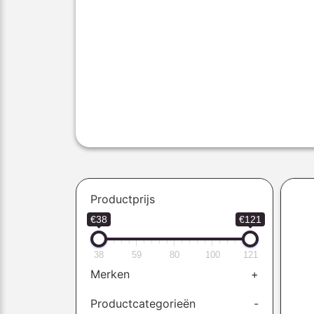
Productprijs
€38
€121
38
59
80
100
121
Merken
+
Productcategorieën
-