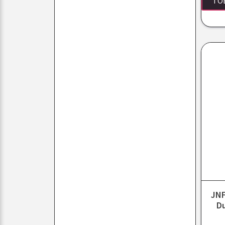
TO
JNF
D