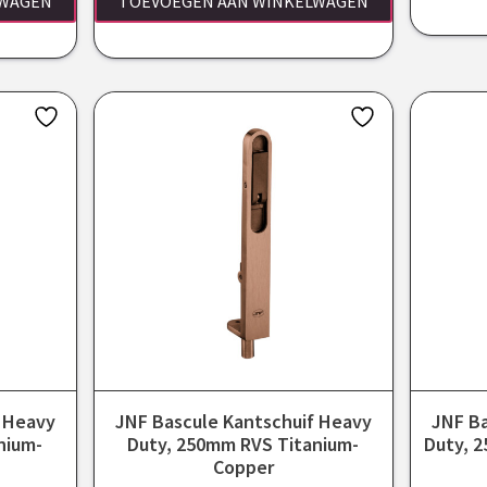
LWAGEN
TOEVOEGEN AAN WINKELWAGEN
f Heavy
JNF Bascule Kantschuif Heavy
JNF Ba
nium-
Duty, 250mm RVS Titanium-
Duty, 
Copper