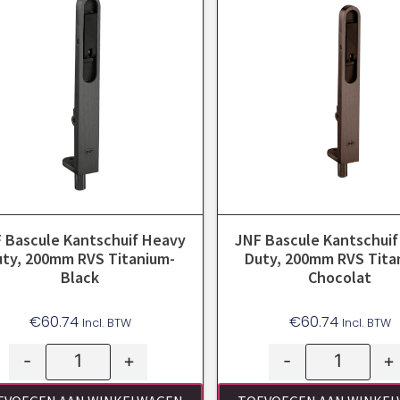
 Bascule Kantschuif Heavy
JNF Bascule Kantschui
uty, 200mm RVS Titanium-
Duty, 200mm RVS Tita
Black
Chocolat
€
60.74
€
60.74
Incl. BTW
Incl. BTW
-
+
-
+