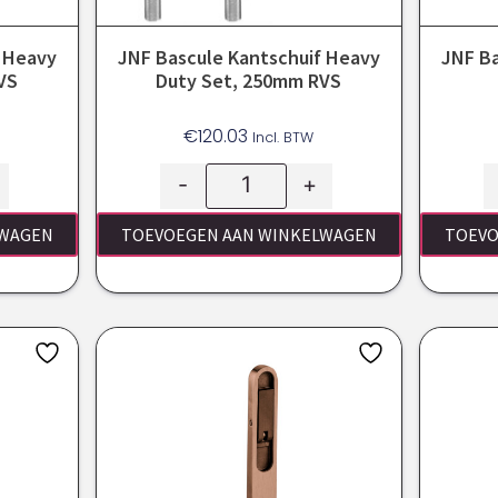
f Heavy
JNF Bascule Kantschuif Heavy
JNF Ba
VS
Duty Set, 250mm RVS
€
120.03
Incl. BTW
-
+
LWAGEN
TOEVOEGEN AAN WINKELWAGEN
TOEVO