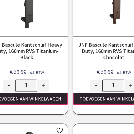
 Bascule Kantschuif Heavy
JNF Bascule Kantschui
uty, 160mm RVS Titanium-
Duty, 160mm RVS Tita
Black
Chocolat
€
58.69
€
58.69
Incl. BTW
Incl. BTW
-
+
-
+
EVOEGEN AAN WINKELWAGEN
TOEVOEGEN AAN WINKE