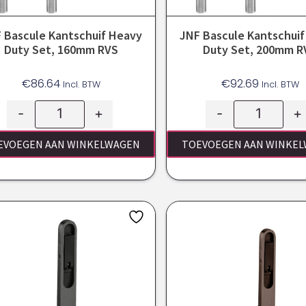
 Bascule Kantschuif Heavy
JNF Bascule Kantschui
Duty Set, 160mm RVS
Duty Set, 200mm R
€
86.64
€
92.69
Incl. BTW
Incl. BTW
-
+
-
+
EVOEGEN AAN WINKELWAGEN
TOEVOEGEN AAN WINKE