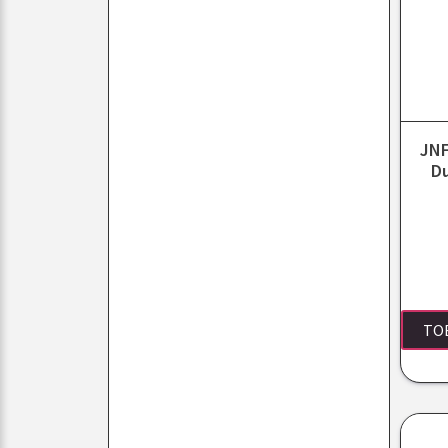
JNF
D
TO