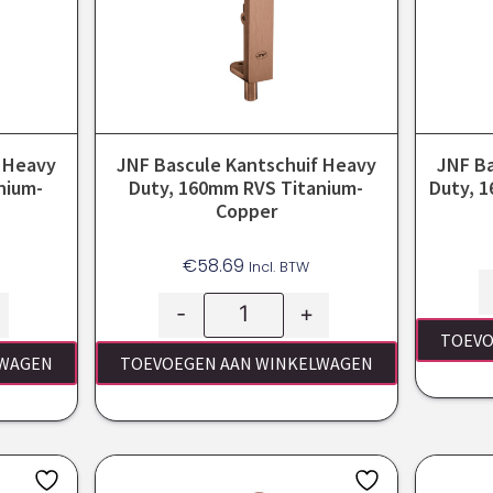
f Heavy
JNF Bascule Kantschuif Heavy
JNF Ba
nium-
Duty, 160mm RVS Titanium-
Duty, 
Copper
€
58.69
Incl. BTW
-
+
TOEVO
LWAGEN
TOEVOEGEN AAN WINKELWAGEN