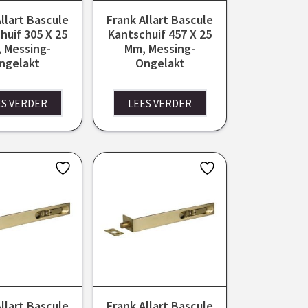
llart Bascule
Frank Allart Bascule
huif 305 X 25
Kantschuif 457 X 25
 Messing-
Mm, Messing-
ngelakt
Ongelakt
ES VERDER
LEES VERDER
llart Bascule
Frank Allart Bascule