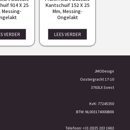
huif 914 X 25
Kantschuif 152 X 25
 Messing-
Mm, Messing-
ngelakt
Ongelakt
ES VERDER
LEES VERDER
JMODesign
Oostergracht 17-10
3763LX Soest
KvK: 77245350
BTW: NL003174000B88
Telefoon: +31 (0)35 203 1663