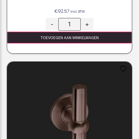
€
92.57
Incl. BTW
-
+
TOEVOEGEN AAN WINKELWAGEN