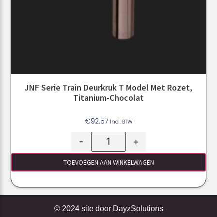
JNF Serie Train Deurkruk T Model Met Rozet,
Titanium-Chocolat
€
92.57
Incl. BTW
-
+
TOEVOEGEN AAN WINKELWAGEN
© 2024 site door
DayzSolutions