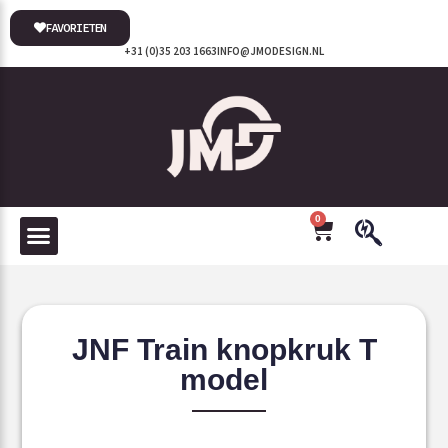
FAVORIETEN
+31 (0)35 203 1663
INFO@JMODESIGN.NL
0
JNF Train knopkruk T
model