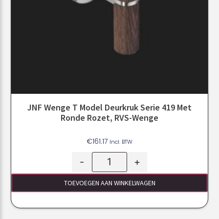
JNF Wenge T Model Deurkruk Serie 419 Met
Ronde Rozet, RVS-Wenge
€
161.17
Incl. BTW
-
+
TOEVOEGEN AAN WINKELWAGEN