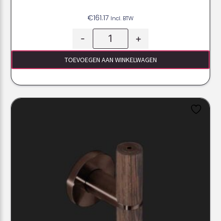
€
161.17
Incl. BTW
-
+
TOEVOEGEN AAN WINKELWAGEN