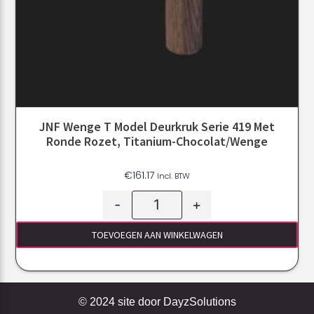
JNF Wenge T Model Deurkruk Serie 419 Met
Ronde Rozet, Titanium-Chocolat/Wenge
€
161.17
Incl. BTW
-
+
TOEVOEGEN AAN WINKELWAGEN
© 2024 site door
DayzSolutions