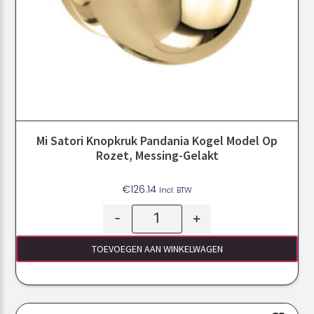
Mi Satori Knopkruk Pandania Kogel Model Op
Rozet, Messing-Gelakt
€
126.14
Incl. BTW
-
+
TOEVOEGEN AAN WINKELWAGEN