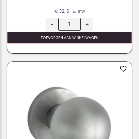
€
132.16
Incl. BTW
-
+
TOEVOEGEN AAN WINKELWAGEN