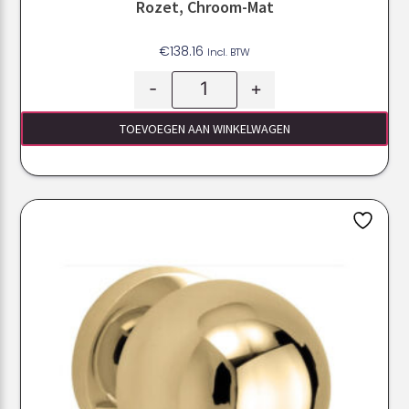
Rozet, Chroom-Mat
€
138.16
Incl. BTW
-
+
TOEVOEGEN AAN WINKELWAGEN