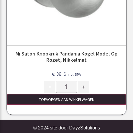
Mi Satori Knopkruk Pandania Kogel Model Op
Rozet, Nikkelmat
€
138.16
Incl. BTW
-
+
TOEVOEGEN AAN WINKELWAGEN
© 2024 site door
DayzSolutions