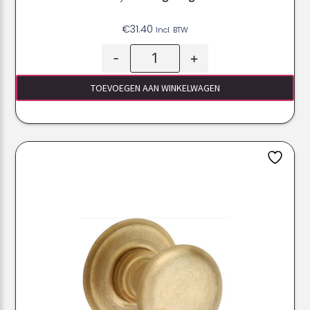
€
31.40
Incl. BTW
-
+
TOEVOEGEN AAN WINKELWAGEN