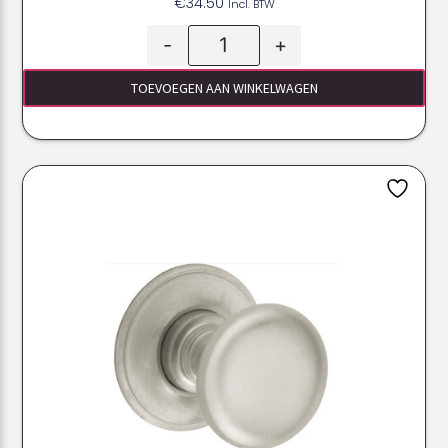
€
34.50
Incl. BTW
-
+
TOEVOEGEN AAN WINKELWAGEN