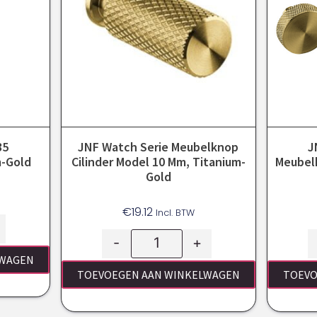
35
JNF Watch Serie Meubelknop
J
m-Gold
Cilinder Model 10 Mm, Titanium-
Meubelk
Gold
€
19.12
Incl. BTW
-
+
LWAGEN
TOEVOEGEN AAN WINKELWAGEN
TOEVO