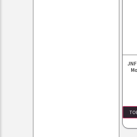
JNF
Mo
TO