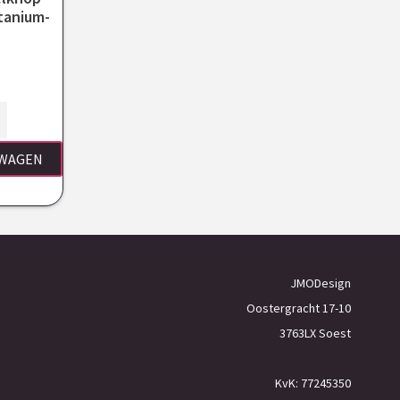
itanium-
LWAGEN
JMODesign
Oostergracht 17-10
3763LX Soest
KvK: 77245350