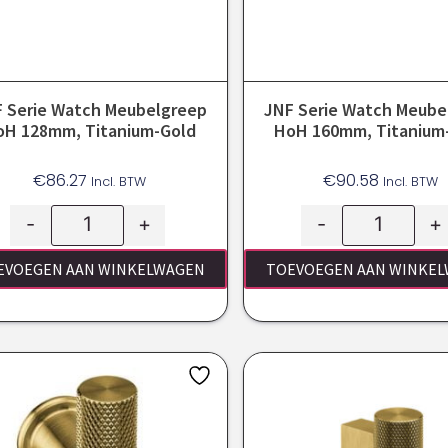
 Serie Watch Meubelgreep
JNF Serie Watch Meube
oH 128mm, Titanium-Gold
HoH 160mm, Titanium
€
86.27
€
90.58
Incl. BTW
Incl. BTW
-
+
-
+
EVOEGEN AAN WINKELWAGEN
TOEVOEGEN AAN WINKE