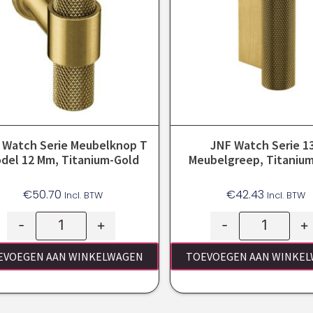
 Watch Serie Meubelknop T
JNF Watch Serie 1
del 12 Mm, Titanium-Gold
Meubelgreep, Titaniu
€
50.70
€
42.43
Incl. BTW
Incl. BTW
-
+
-
+
EVOEGEN AAN WINKELWAGEN
TOEVOEGEN AAN WINKE