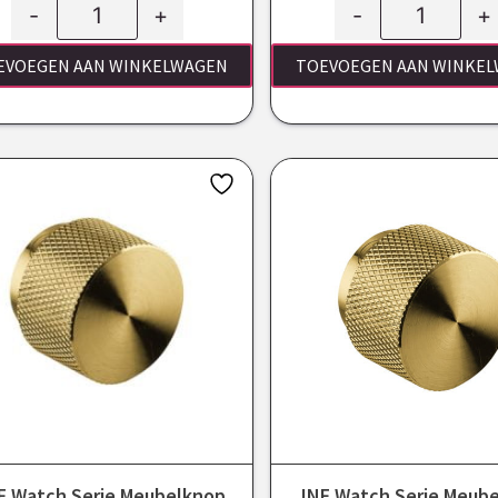
-
+
-
+
EVOEGEN AAN WINKELWAGEN
TOEVOEGEN AAN WINKE
F Watch Serie Meubelknop
JNF Watch Serie Meub