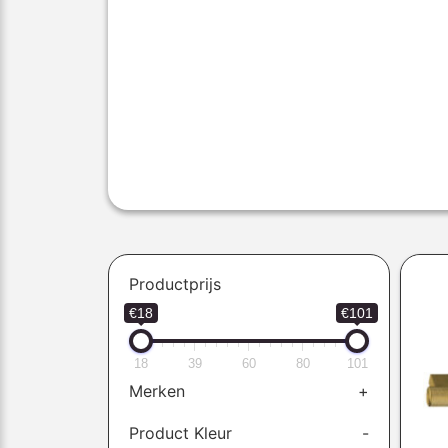
Productprijs
€18
€101
18
39
60
80
101
Merken
+
Product Kleur
-