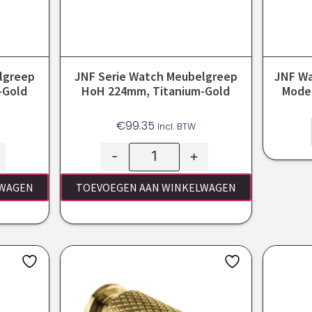
lgreep
JNF Serie Watch Meubelgreep
JNF Wa
-Gold
HoH 224mm, Titanium-Gold
Model
€
99.35
Incl. BTW
-
+
LWAGEN
TOEVOEGEN AAN WINKELWAGEN