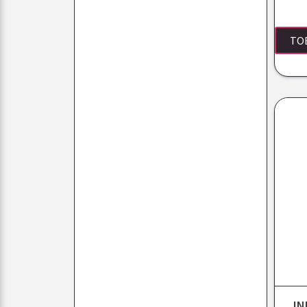
TO
JN