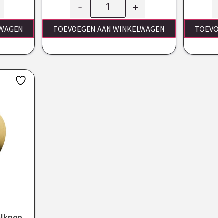
-
+
LWAGEN
TOEVOEGEN AAN WINKELWAGEN
TOEVO
elknop