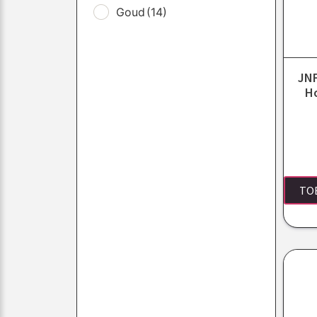
Goud
(14)
JNF
H
TO