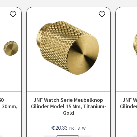
60
JNF Watch Serie Meubelknop
JNF W
l 30mm,
Cilinder Model 15 Mm, Titanium-
Cilinde
Gold
€
20.33
Incl. BTW