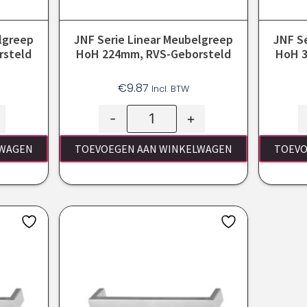
lgreep
JNF Serie Linear Meubelgreep
JNF S
rsteld
HoH 224mm, RVS-Geborsteld
HoH 3
€
9.87
Incl. BTW
-
+
LWAGEN
TOEVOEGEN AAN WINKELWAGEN
TOEVO