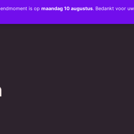
rzendmoment is op
maandag 10 augustus
. Bedankt voor uw
+31 (0)35 203 1663
INFO@JMODESIGN.NL