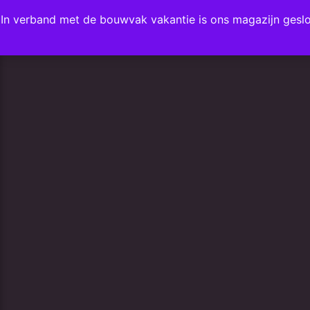
In verband met de bouwvak vakantie is ons magazijn gesl
FAVORIETEN