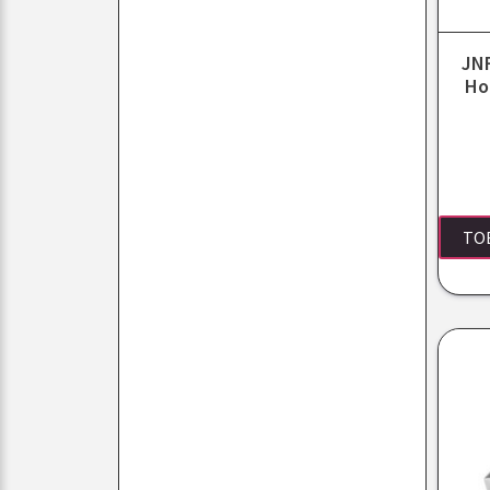
JNF
Ho
TO