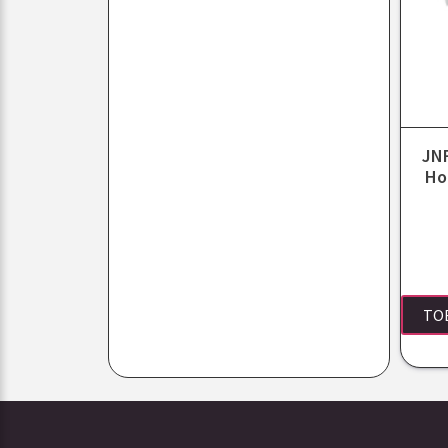
JNF
Ho
TO