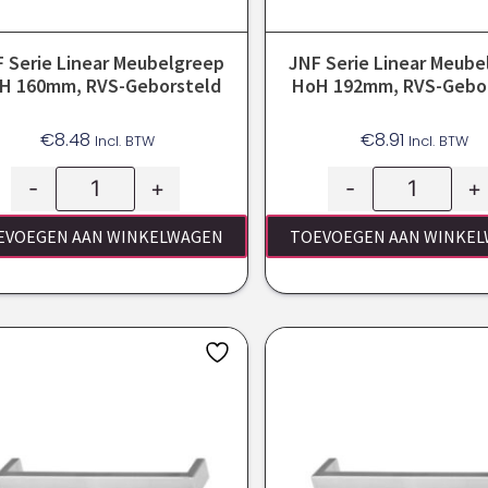
 Serie Linear Meubelgreep
JNF Serie Linear Meube
H 160mm, RVS-Geborsteld
HoH 192mm, RVS-Gebo
€
8.48
€
8.91
Incl. BTW
Incl. BTW
-
+
-
+
EVOEGEN AAN WINKELWAGEN
TOEVOEGEN AAN WINKE