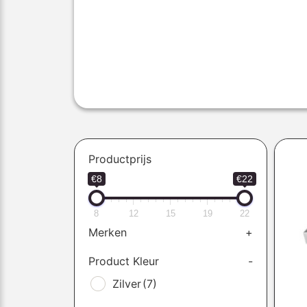
Productprijs
€8
€22
8
12
15
19
22
Merken
+
Product Kleur
-
Zilver
(7)