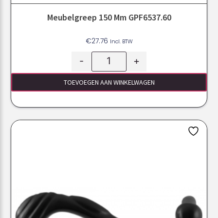
Meubelgreep 150 Mm GPF6537.60
€
27.76
Incl. BTW
-
+
TOEVOEGEN AAN WINKELWAGEN