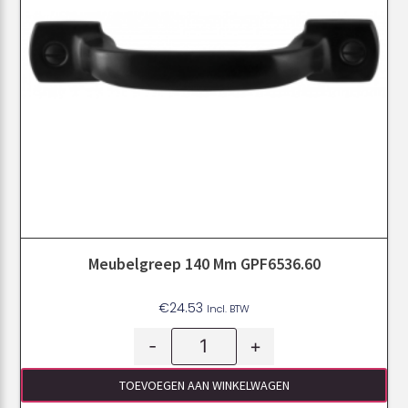
Meubelgreep 140 Mm GPF6536.60
€
24.53
Incl. BTW
-
+
TOEVOEGEN AAN WINKELWAGEN