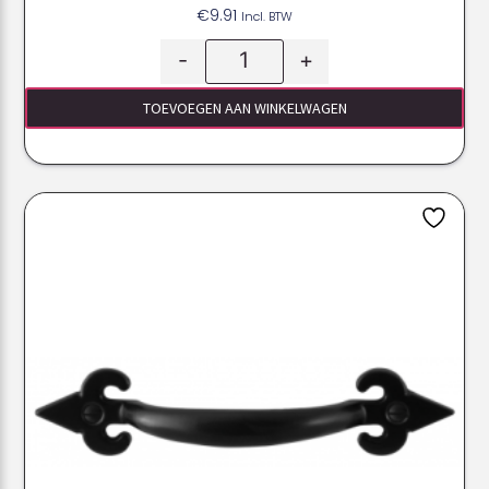
€
9.91
Incl. BTW
-
+
TOEVOEGEN AAN WINKELWAGEN