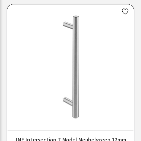
JNF Intersection T Model Meubelgreep 12mm