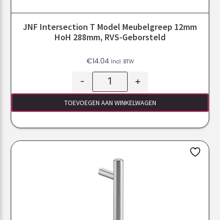
JNF Intersection T Model Meubelgreep 12mm
HoH 288mm, RVS-Geborsteld
€
14.04
Incl. BTW
-
+
TOEVOEGEN AAN WINKELWAGEN