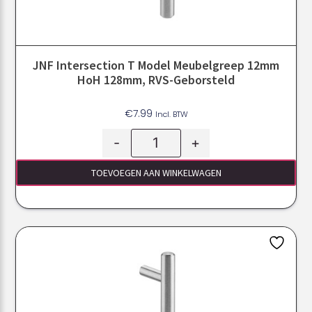
JNF Intersection T Model Meubelgreep 12mm
HoH 128mm, RVS-Geborsteld
€
7.99
Incl. BTW
-
+
TOEVOEGEN AAN WINKELWAGEN