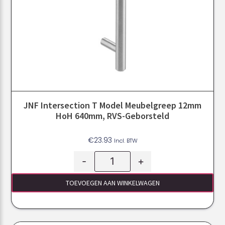
JNF Intersection T Model Meubelgreep 12mm
HoH 640mm, RVS-Geborsteld
€
23.93
Incl. BTW
-
+
TOEVOEGEN AAN WINKELWAGEN