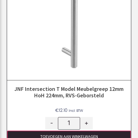
JNF Intersection T Model Meubelgreep 12mm
HoH 224mm, RVS-Geborsteld
€
12.10
Incl. BTW
-
+
TOEVOEGEN AAN WINKELWAGEN