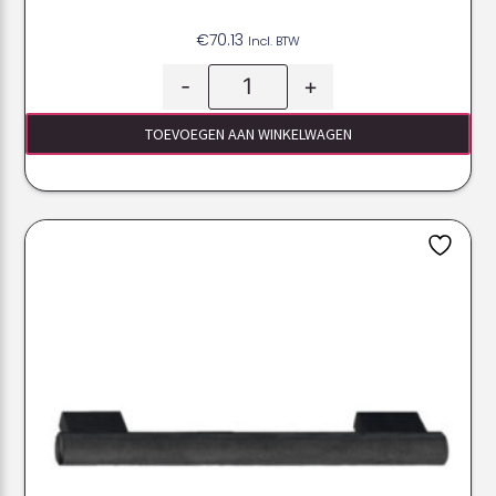
€
70.13
Incl. BTW
-
+
TOEVOEGEN AAN WINKELWAGEN