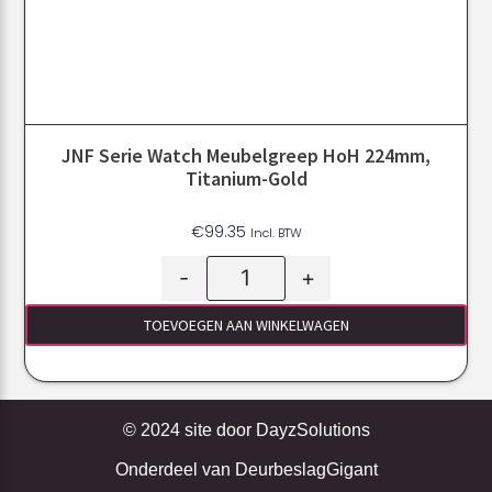
JNF Serie Watch Meubelgreep HoH 224mm,
Titanium-Gold
€
99.35
Incl. BTW
-
+
TOEVOEGEN AAN WINKELWAGEN
© 2024 site door
DayzSolutions
Onderdeel van
DeurbeslagGigant