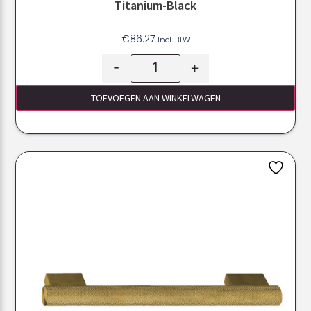
Titanium-Black
€
86.27
Incl. BTW
-
+
TOEVOEGEN AAN WINKELWAGEN