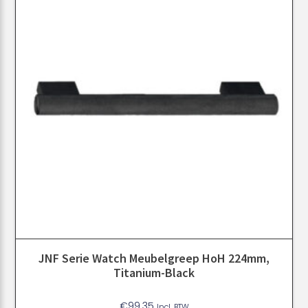
JNF Serie Watch Meubelgreep HoH 224mm,
Titanium-Black
€
99.35
Incl. BTW