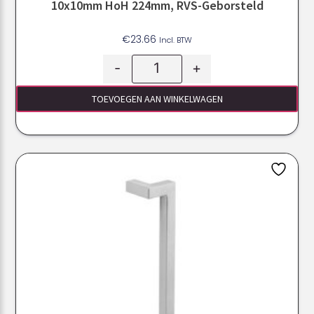
10x10mm HoH 224mm, RVS-Geborsteld
€
23.66
Incl. BTW
-
+
TOEVOEGEN AAN WINKELWAGEN