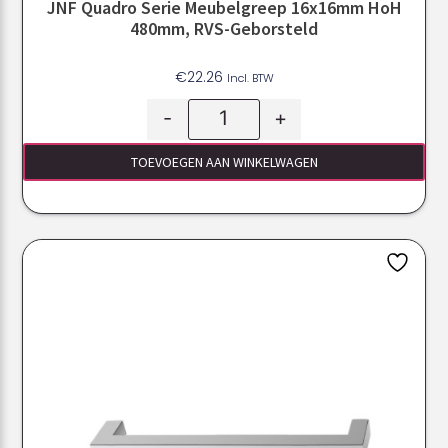
JNF Quadro Serie Meubelgreep 16x16mm HoH
480mm, RVS-Geborsteld
€
22.26
Incl. BTW
-
+
TOEVOEGEN AAN WINKELWAGEN