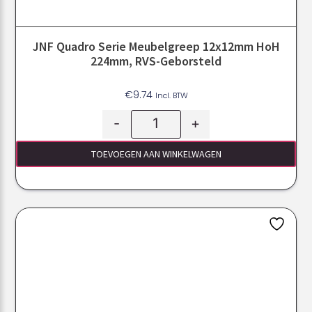
JNF Quadro Serie Meubelgreep 12x12mm HoH
224mm, RVS-Geborsteld
€
9.74
Incl. BTW
-
+
TOEVOEGEN AAN WINKELWAGEN