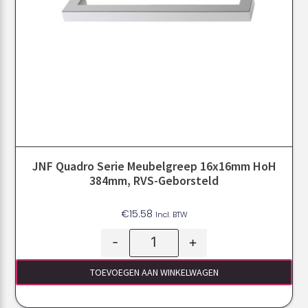
JNF Quadro Serie Meubelgreep 16x16mm HoH
384mm, RVS-Geborsteld
€
15.58
Incl. BTW
-
+
TOEVOEGEN AAN WINKELWAGEN