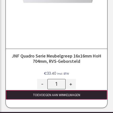
JNF Quadro Serie Meubelgreep 16x16mm HoH
704mm, RVS-Geborsteld
€
33.40
Incl. BTW
-
+
TOEVOEGEN AAN WINKELWAGEN