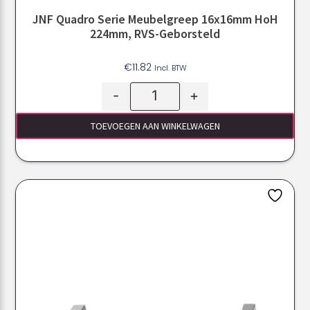
JNF Quadro Serie Meubelgreep 16x16mm HoH
224mm, RVS-Geborsteld
€
11.82
Incl. BTW
-
+
TOEVOEGEN AAN WINKELWAGEN