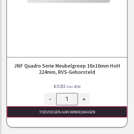
JNF Quadro Serie Meubelgreep 16x16mm HoH
224mm, RVS-Geborsteld
€
11.82
Incl. BTW
-
+
TOEVOEGEN AAN WINKELWAGEN