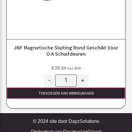
JNF Magnetische Sluiting Rond Geschikt Voor
O.a Schuifdeuren
€
28.94
Incl. BTW
-
+
TOEVOEGEN AAN WINKELWAGEN
© 2024 site door
DayzSolutions
Onderdeel van
DeurbeslagGigant