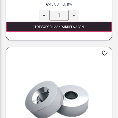
€
43.83
Incl. BTW
-
+
TOEVOEGEN AAN WINKELWAGEN