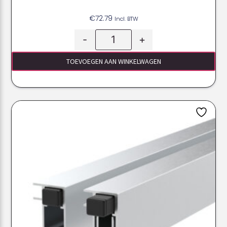
€
72.79
Incl. BTW
-
+
TOEVOEGEN AAN WINKELWAGEN