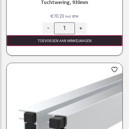
Tochtwering, 930mm
€
70.23
Incl. BTW
-
+
TOEVOEGEN AAN WINKELWAGEN