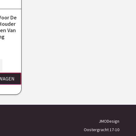
Voor De
 Houder
ien Van
ng
LWAGEN
JMODesign
Oostergracht 17-10