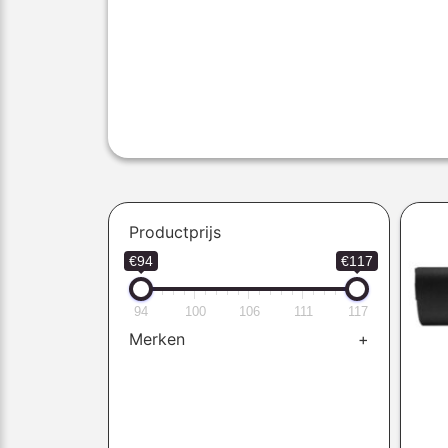
Productprijs
€94
€117
94
100
106
111
117
Merken
+