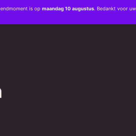
rzendmoment is op
maandag 10 augustus
. Bedankt voor uw
+31 (0)35 203 1663
INFO@JMODESIGN.NL