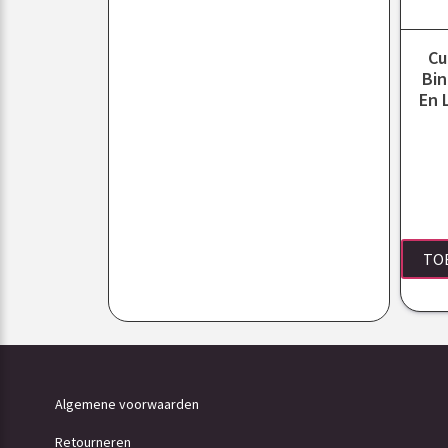
Cu
Bin
En 
TO
Algemene voorwaarden
Retourneren