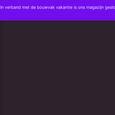
In verband met de bouwvak vakantie is ons magazijn gesl
FAVORIETEN