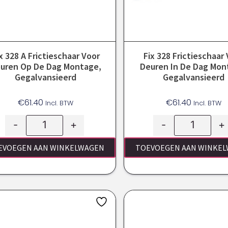
x 328 A Frictieschaar Voor
Fix 328 Frictieschaar
uren Op De Dag Montage,
Deuren In De Dag Mon
Gegalvansieerd
Gegalvansieerd
€
61.40
€
61.40
Incl. BTW
Incl. BTW
-
+
-
+
EVOEGEN AAN WINKELWAGEN
TOEVOEGEN AAN WINKE