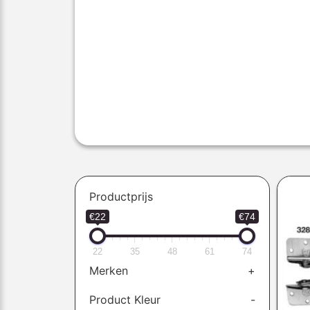
Productprijs
€22
€74
22
35
48
61
74
Merken
+
Product Kleur
-