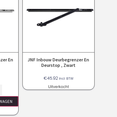
zer En
JNF Inbouw Deurbegrenzer En
Deurstop , Zwart
€
45.92
Incl. BTW
Uitverkocht
LWAGEN