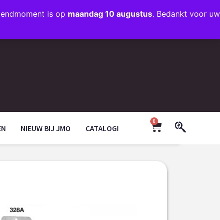
rzendmoment is op
maandag 10 augustus
. Bedankt voor uw
+31 (0)35 203 1663
INFO@JMODESIGN.NL
0
EN
NIEUW BIJ JMO
CATALOGI