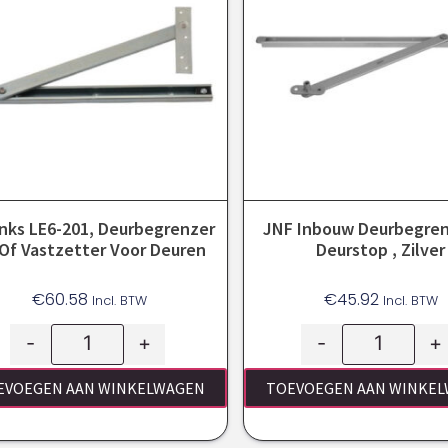
nks LE6-201, Deurbegrenzer
JNF Inbouw Deurbegren
of Vastzetter Voor Deuren
Deurstop , Zilver
€
60.58
€
45.92
Incl. BTW
Incl. BTW
-
+
-
+
EVOEGEN AAN WINKELWAGEN
TOEVOEGEN AAN WINKE