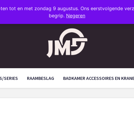
oten tot en met zondag 9 augustus. Ons eerstvolgende ve
begrip.
Negeren
S/SERIES
RAAMBESLAG
BADKAMER ACCESSOIRES EN KRAN