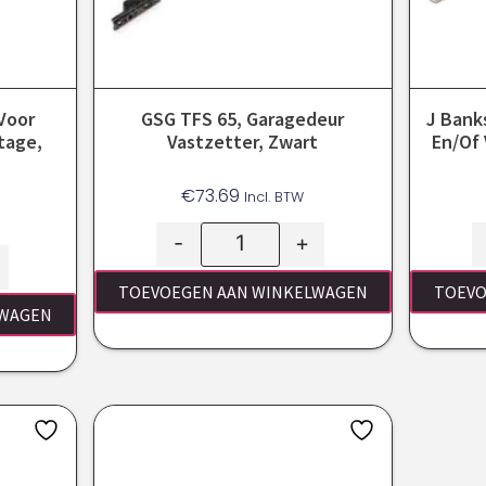
 Voor
GSG TFS 65, Garagedeur
J Bank
tage,
Vastzetter, Zwart
En/of
€
73.69
Incl. BTW
-
+
TOEVOEGEN AAN WINKELWAGEN
TOEVO
LWAGEN