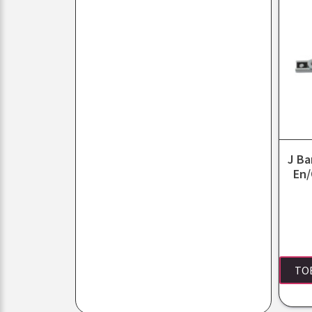
J Ba
En/
TO