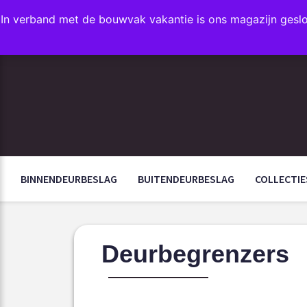
In verband met de bouwvak vakantie is ons magazijn gesl
FAVORIETEN
BINNENDEURBESLAG
BUITENDEURBESLAG
COLLECTIE
Deurbegrenzers