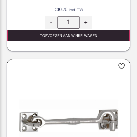
€
10.70
Incl. BTW
-
+
TOEVOEGEN AAN WINKELWAGEN