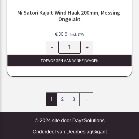
Mi Satori Kajuit-Wind Haak 200mm, Messing-
Ongelakt
€
30.61
Incl. BTW
-
+
TOEVOEGEN AAN WINKELWAGEN
1
2
3
→
© 2024 site door
DayzSolutions
Onderdeel van
DeurbeslagGigant