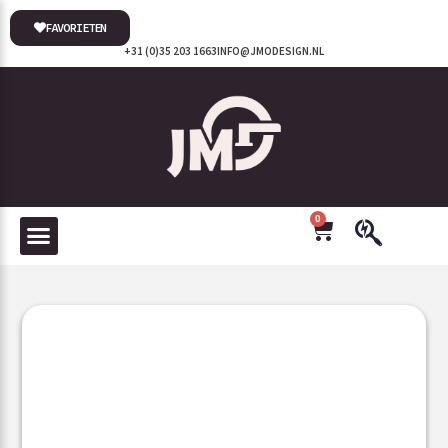
FAVORIETEN
+31 (0)35 203 1663
INFO@JMODESIGN.NL
0
BADKAMER ACCESSOIRES EN KRANEN