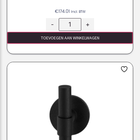
€
174.01
Incl. BTW
-
+
TOEVOEGEN AAN WINKELWAGEN