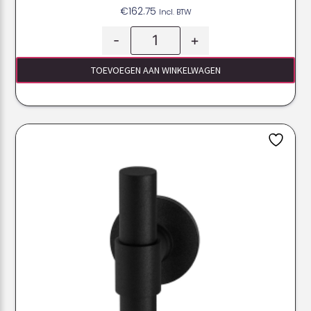
€
162.75
Incl. BTW
-
+
TOEVOEGEN AAN WINKELWAGEN