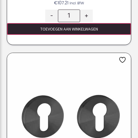
€
107.21
Incl. BTW
-
+
TOEVOEGEN AAN WINKELWAGEN