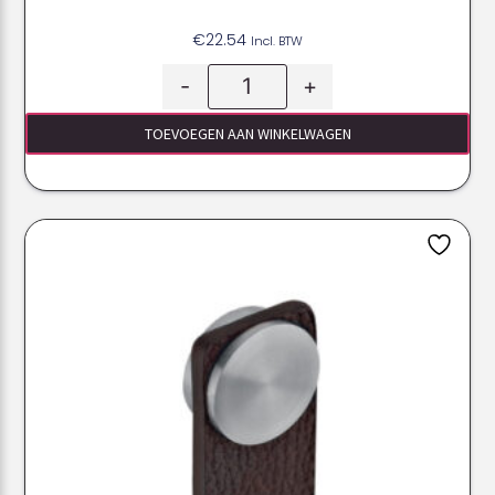
€
22.54
Incl. BTW
-
+
TOEVOEGEN AAN WINKELWAGEN