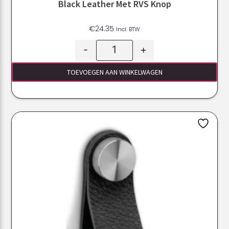
Black Leather Met RVS Knop
€
24.35
Incl. BTW
-
+
TOEVOEGEN AAN WINKELWAGEN