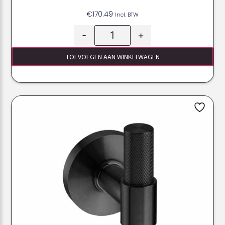
€
170.49
Incl. BTW
-
+
TOEVOEGEN AAN WINKELWAGEN