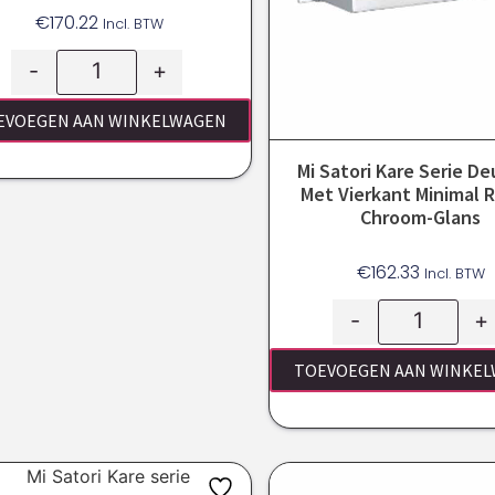
€
170.22
Incl. BTW
-
+
EVOEGEN AAN WINKELWAGEN
Mi Satori Kare Serie De
Met Vierkant Minimal 
Chroom-Glans
€
162.33
Incl. BTW
-
+
TOEVOEGEN AAN WINKE