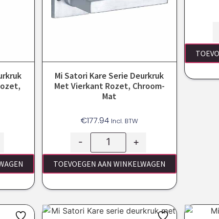
TOEVO
urkruk
Mi Satori Kare Serie Deurkruk
Rozet,
Met Vierkant Rozet, Chroom-
Mat
€
177.94
Incl. BTW
-
+
LWAGEN
TOEVOEGEN AAN WINKELWAGEN