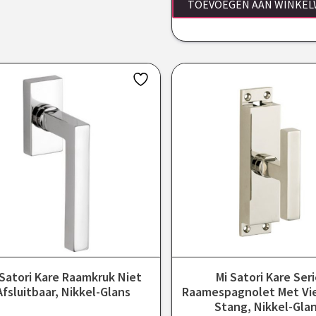
TOEVOEGEN AAN WINKE
 Satori Kare Raamkruk Niet
Mi Satori Kare Ser
Afsluitbaar, Nikkel-Glans
Raamespagnolet Met Vi
Stang, Nikkel-Gla