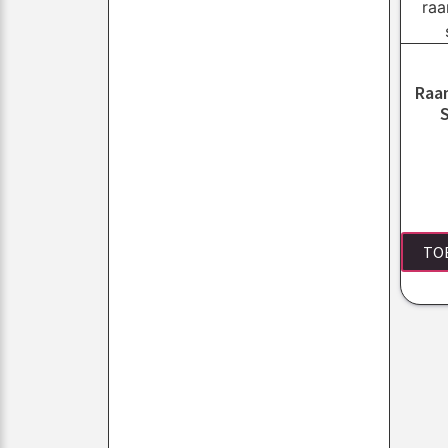
Raa
TO