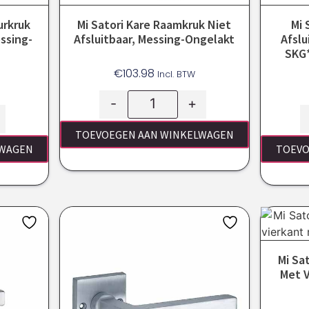
urkruk
Mi Satori Kare Raamkruk Niet
Mi 
ssing-
Afsluitbaar, Messing-Ongelakt
Afslu
SKG*
€
103.98
Incl. BTW
-
+
TOEVOEGEN AAN WINKELWAGEN
LWAGEN
TOEVO
Mi Sa
Met V