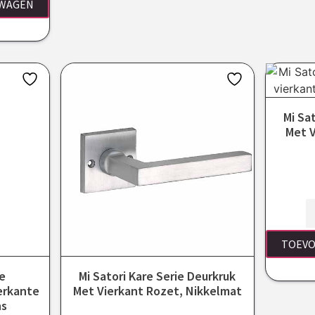
LWAGEN
Mi Sa
Met V
TOEVO
ie
Mi Satori Kare Serie Deurkruk
erkante
Met Vierkant Rozet, Nikkelmat
ns