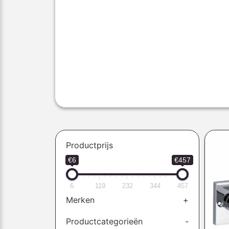
Productprijs
€6
€457
6
119
232
344
457
Merken
+
Productcategorieën
-