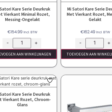
 Satori Kare Serie Deurkruk
Mi Satori Kare Serie De
t Vierkant Minimal Rozet,
Met Vierkant Rozet, Me
Messing-Ongelakt
Gelakt
€
154.99
€
162.49
Incl. BTW
Incl. BTW
-
+
-
+
EVOEGEN AAN WINKELWAGEN
TOEVOEGEN AAN WINKE
 Satori Kare Serie Deurkruk
t Vierkant Rozet, Chroom-
Glans