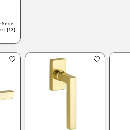
e-Serie
art
(13)