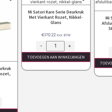
Mi Satori Kare Serie Deurkruk
Met Vierkant Rozet, Nikkel-
Mi 
Glans
Afslu
S
€
170.22
Incl. BTW
-
+
TOEVOEGEN AAN WINKELWAGEN
TOEVO
urkruk
Rozet,