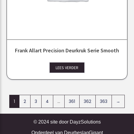
Frank Allart Precision Deurkruk Serie Smooth
LEES VERDER
1
2
3
4
…
361
362
363
→
© 2024 site door
DayzSolutions
Onderdeel van
DeurbeslagGigant