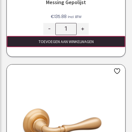
Messing Gepolijst
€
135.88
Incl. BTW
-
+
TOEVOEGEN AAN WINKELWAGEN