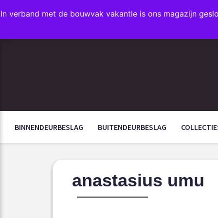
In verband met de bouwvak vakantie is ons magazijn gesl
FAVORIETEN
BINNENDEURBESLAG
BUITENDEURBESLAG
COLLECTIE
anastasius umu