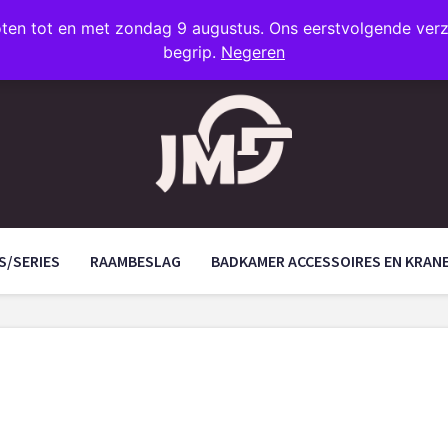
oten tot en met zondag 9 augustus. Ons eerstvolgende ve
begrip.
Negeren
S/SERIES
RAAMBESLAG
BADKAMER ACCESSOIRES EN KRAN