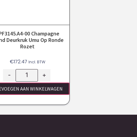
PF3145.A4-00 Champagne
nd Deurkruk Umu Op Ronde
Rozet
€
172.47
Incl. BTW
-
+
EVOEGEN AAN WINKELWAGEN