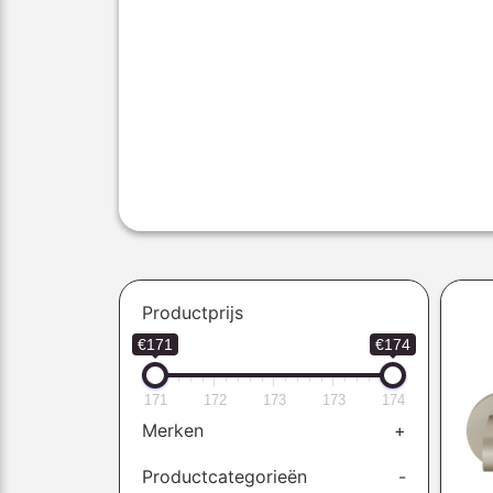
Productprijs
€171
€174
171
172
173
173
174
Merken
+
Productcategorieën
-