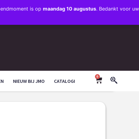
rzendmoment is op
maandag 10 augustus
. Bedankt voor uw
+31 (0)35 203 1663
INFO@JMODESIGN.NL
0
EN
NIEUW BIJ JMO
CATALOGI