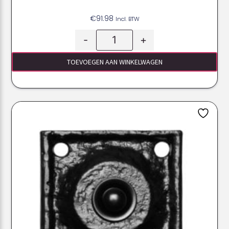
€
91.98
Incl. BTW
-
+
TOEVOEGEN AAN WINKELWAGEN