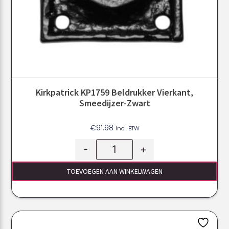
Kirkpatrick KP1759 Beldrukker Vierkant,
Smeedijzer-Zwart
€
91.98
Incl. BTW
-
+
TOEVOEGEN AAN WINKELWAGEN