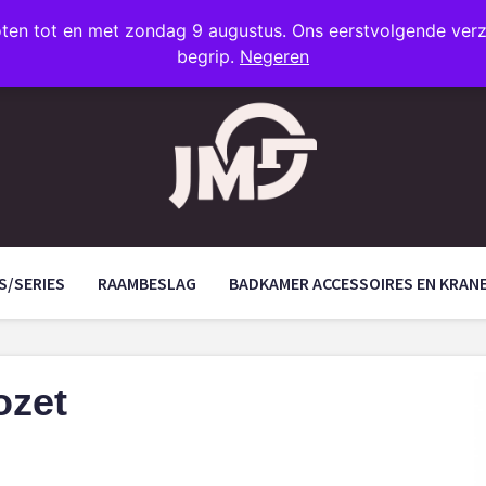
oten tot en met zondag 9 augustus. Ons eerstvolgende ve
begrip.
Negeren
S/SERIES
RAAMBESLAG
BADKAMER ACCESSOIRES EN KRAN
ozet