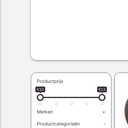
Productprijs
€10
€13
10
11
12
12
13
Merken
+
Productcategorieën
-