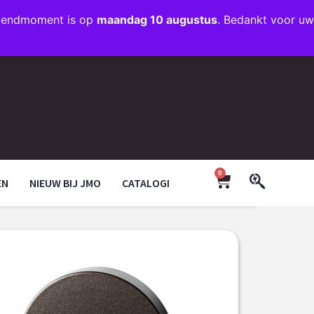
rzendmoment is op
maandag 10 augustus
. Bedankt voor uw
+31 (0)35 203 1663
INFO@JMODESIGN.NL
0
EN
NIEUW BIJ JMO
CATALOGI