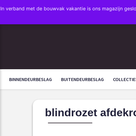
In verband met de bouwvak vakantie is ons magazijn gesl
FAVORIETEN
BINNENDEURBESLAG
BUITENDEURBESLAG
COLLECTIE
blindrozet afdekr