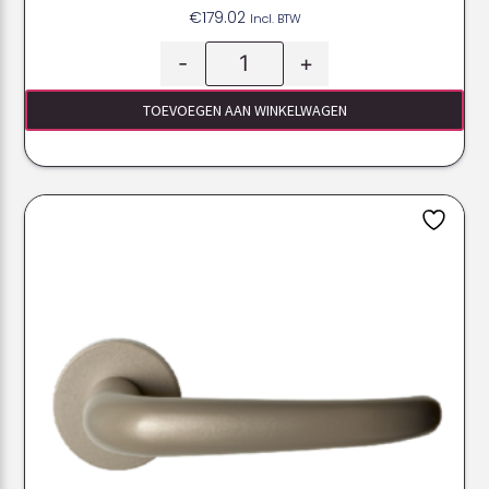
€
179.02
Incl. BTW
-
+
TOEVOEGEN AAN WINKELWAGEN