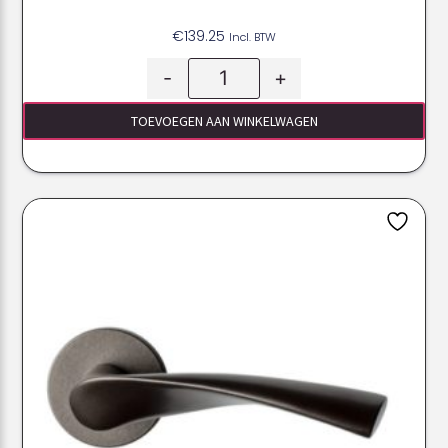
€
139.25
Incl. BTW
-
+
TOEVOEGEN AAN WINKELWAGEN