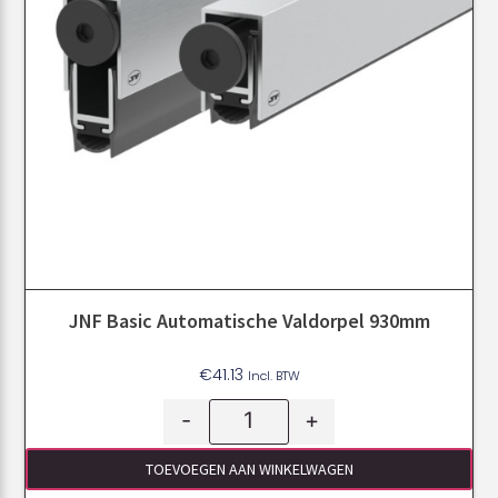
JNF Basic Automatische Valdorpel 930mm
€
41.13
Incl. BTW
-
+
TOEVOEGEN AAN WINKELWAGEN