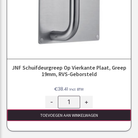
JNF Schuifdeurgreep Op Vierkante Plaat, Greep
19mm, RVS-Geborsteld
€
38.41
Incl. BTW
-
+
TOEVOEGEN AAN WINKELWAGEN