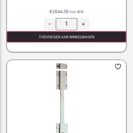
€
1,644.39
Incl. BTW
-
+
TOEVOEGEN AAN WINKELWAGEN