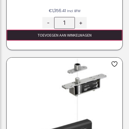
€
1,356.41
Incl. BTW
-
+
TOEVOEGEN AAN WINKELWAGEN