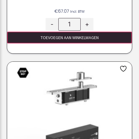
€
67.07
Incl. BTW
-
+
TOEVOEGEN AAN WINKELWAGEN