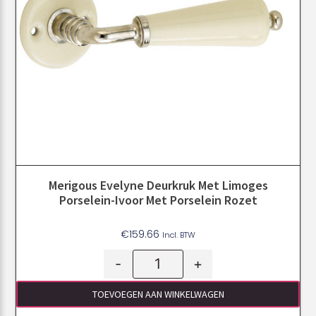
Merigous Evelyne Deurkruk Met Limoges
Porselein-Ivoor Met Porselein Rozet
€
159.66
Incl. BTW
-
+
TOEVOEGEN AAN WINKELWAGEN