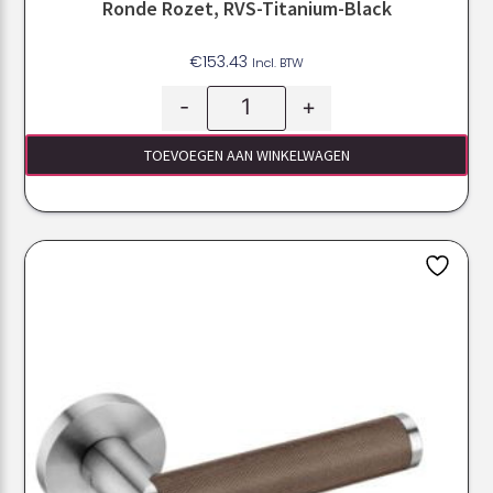
Ronde Rozet, RVS-Titanium-Black
€
153.43
Incl. BTW
-
+
TOEVOEGEN AAN WINKELWAGEN