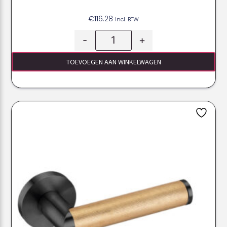
€
116.28
Incl. BTW
-
+
TOEVOEGEN AAN WINKELWAGEN