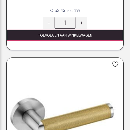
€
153.43
Incl. BTW
-
+
TOEVOEGEN AAN WINKELWAGEN