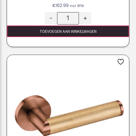
€
162.99
Incl. BTW
-
+
TOEVOEGEN AAN WINKELWAGEN