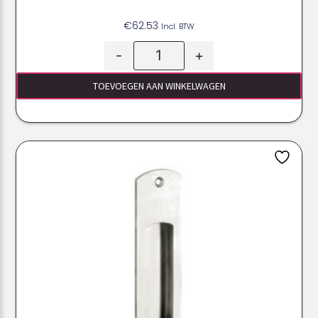
€
62.53
Incl. BTW
-
+
TOEVOEGEN AAN WINKELWAGEN