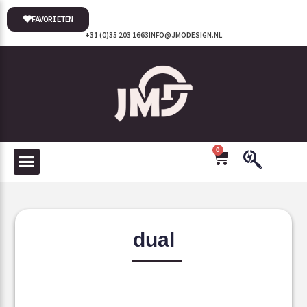
FAVORIETEN
+31 (0)35 203 1663
INFO@JMODESIGN.NL
0
dual