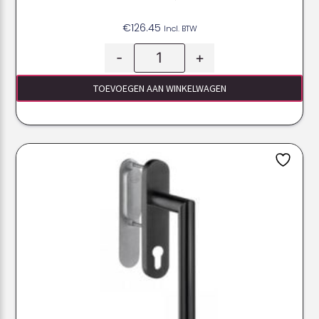
€
126.45
Incl. BTW
-
+
TOEVOEGEN AAN WINKELWAGEN