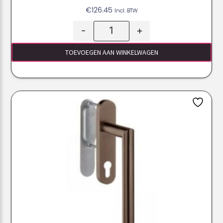
€
126.45
Incl. BTW
-
+
TOEVOEGEN AAN WINKELWAGEN