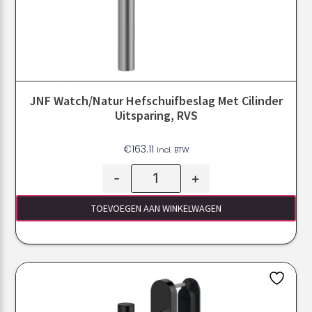
JNF Watch/Natur Hefschuifbeslag Met Cilinder
Uitsparing, RVS
€
163.11
Incl. BTW
-
+
TOEVOEGEN AAN WINKELWAGEN