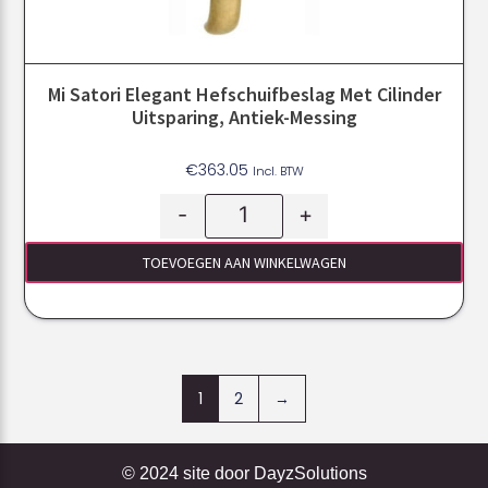
Mi Satori Elegant Hefschuifbeslag Met Cilinder
Uitsparing, Antiek-Messing
€
363.05
Incl. BTW
-
+
TOEVOEGEN AAN WINKELWAGEN
1
2
→
© 2024 site door
DayzSolutions