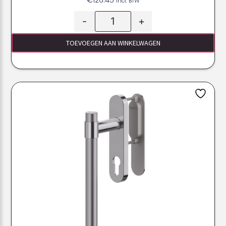
€
126.45
Incl. BTW
-
+
TOEVOEGEN AAN WINKELWAGEN