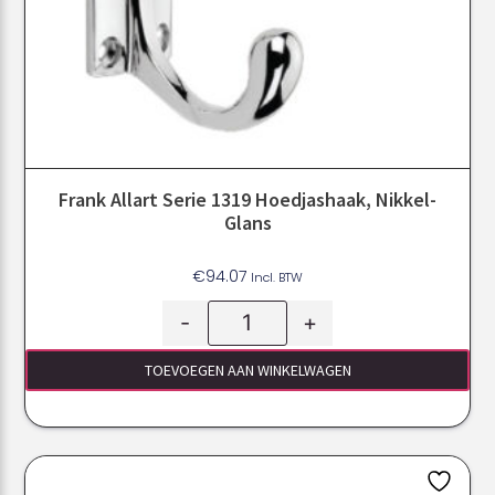
Frank Allart Serie 1319 Hoedjashaak, Nikkel-
Glans
€
94.07
Incl. BTW
-
+
TOEVOEGEN AAN WINKELWAGEN