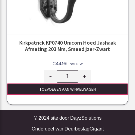
Kirkpatrick KP0740 Unicorn Hoed Jashaak
Afmeting 203 Mm, Smeedijzer-Zwart
€
44.95
Incl. BTW
-
+
TOEVOEGEN AAN WINKELWAGEN
© 2024 site door
DayzSolutions
Onderdeel van
DeurbeslagGigant