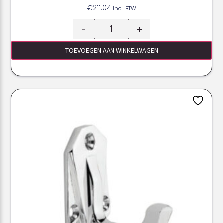
€
211.04
Incl. BTW
-
+
TOEVOEGEN AAN WINKELWAGEN