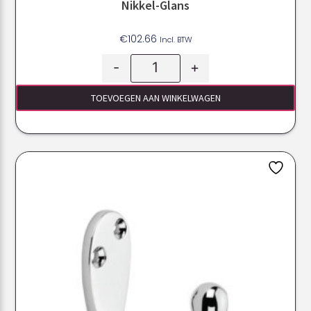
Nikkel-Glans
€
102.66
Incl. BTW
-
+
TOEVOEGEN AAN WINKELWAGEN