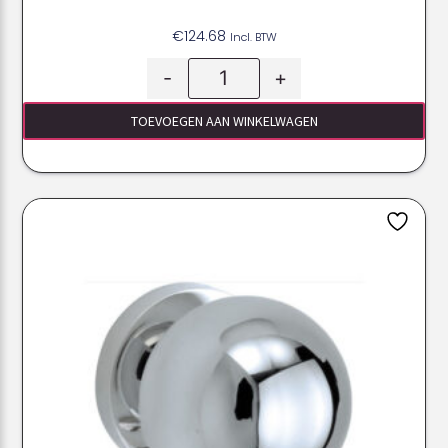
€
124.68
Incl. BTW
-
+
TOEVOEGEN AAN WINKELWAGEN