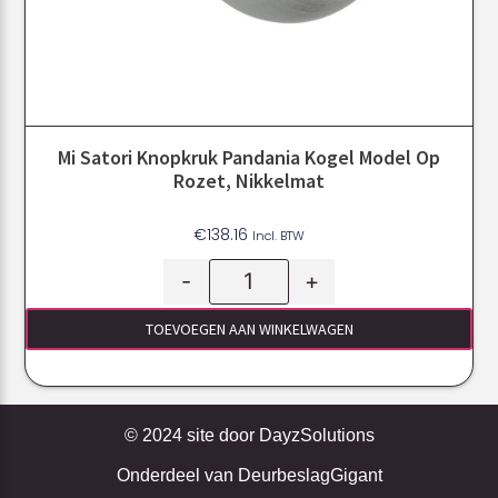
Mi Satori Knopkruk Pandania Kogel Model Op
Rozet, Nikkelmat
€
138.16
Incl. BTW
-
+
TOEVOEGEN AAN WINKELWAGEN
© 2024 site door
DayzSolutions
Onderdeel van
DeurbeslagGigant