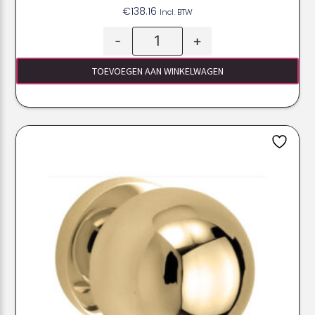
€
138.16
Incl. BTW
-
+
TOEVOEGEN AAN WINKELWAGEN