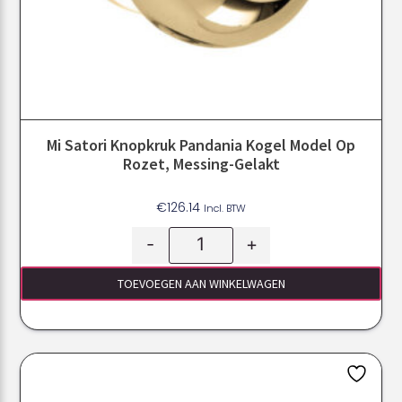
Mi Satori Knopkruk Pandania Kogel Model Op
Rozet, Messing-Gelakt
€
126.14
Incl. BTW
-
+
TOEVOEGEN AAN WINKELWAGEN